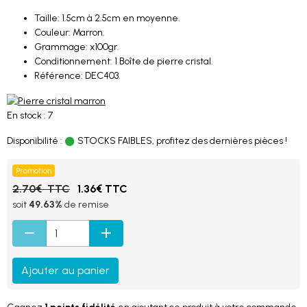
Taille: 1.5cm à 2.5cm en moyenne.
Couleur: Marron.
Grammage: x100gr.
Conditionnement: 1 Boîte de pierre cristal.
Référence: DEC403.
En stock : 7
Disponibilité :
STOCKS FAIBLES, profitez des dernières pièces !
Promotion
2.70€ TTC
1.36€ TTC
soit
49.63%
de remise
Ajouter au panier