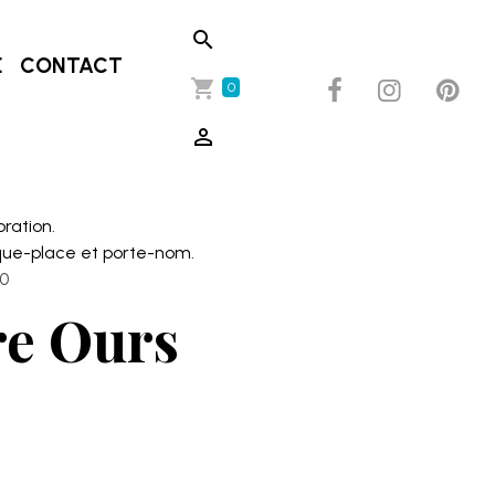
E
CONTACT
0
oration.
ue-place et porte-nom.
30
re Ours