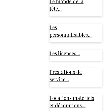
Le monde de la
fête...
Les
personnalisables...
Les licences...
Prestations de
service...
Locations matériels
et décorations...