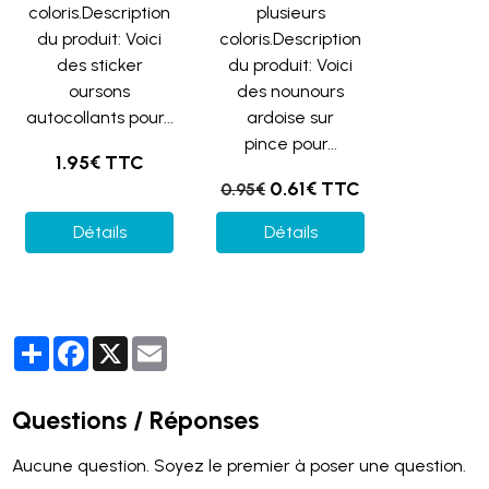
coloris.Description
plusieurs
du produit: Voici
coloris.Description
des sticker
du produit: Voici
oursons
des nounours
autocollants pour...
ardoise sur
pince pour...
1.95€ TTC
0.61€ TTC
0.95€
Détails
Détails
Partager
Facebook
X
Email
Questions / Réponses
Aucune question. Soyez le premier à poser une question.