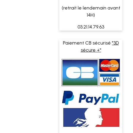
(retrait le lendemain avant
14H)
03.21.14.79.63
Paiement CB sécurisé
"3D
sécure +"