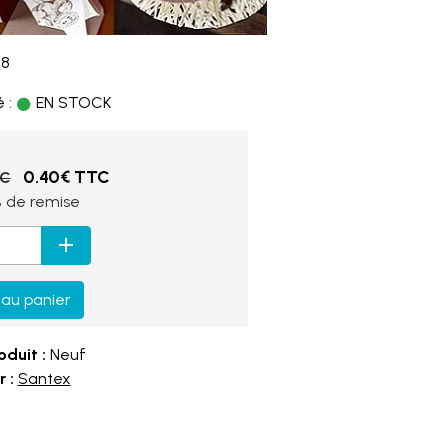
28
 :
EN STOCK
0.40€ TTC
TC
%
de remise
 au panier
oduit :
Neuf
 :
Santex