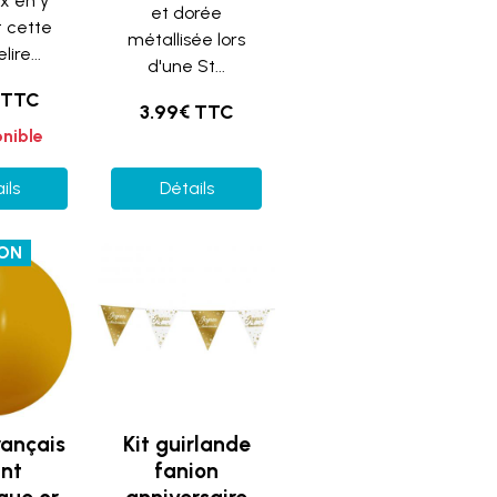
x en y
et dorée
 cette
métallisée lors
elire...
d'une St...
 TTC
3.99€ TTC
onible
ils
Détails
ION
rançais
Kit guirlande
nt
fanion