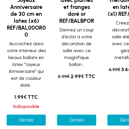
Joyeux
avec plumes
métalli
Anniversaire
et franges
en lat
de 30 cm en
doré or
(x1) RE
latex (x6)
REF/BALBPOR
Créez
REF/BAL00OR0
Donnez un coup
décorat
0
d'éclat à votre
salle é
Accrochez dans
décoration de
avec ce
votre intérieur des
salle avec ce
géa
beaux ballons en
magnifique
métalli
latex "Joyeux
ballon...
3.
6.99€
Anniversaire" qui
2.99€ TTC
5.99€
est de couleur
doré...
1.99€ TTC
Indisponible
Détails
Détails
Déta