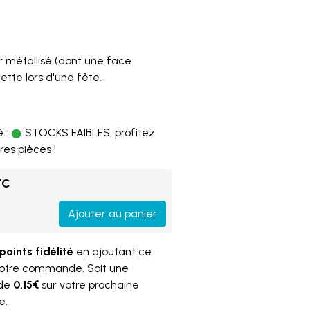
r métallisé (dont une face
iette lors d'une fête.
 :
STOCKS FAIBLES, profitez
res pièces !
TC
Ajouter au panier
points fidélité
en ajoutant ce
votre commande. Soit une
 de
0.15€
sur votre prochaine
e.