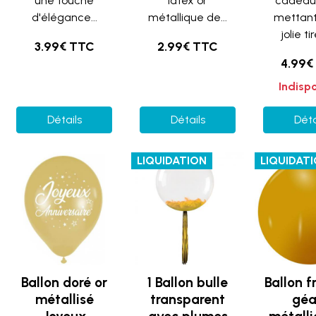
une touche
latex or
cadeau
d'élégance...
métallique de...
mettant
jolie tir
3.99€ TTC
2.99€ TTC
4.99€
Indisp
Détails
Détails
Déta
LIQUIDATION
LIQUIDAT
Ballon doré or
1 Ballon bulle
Ballon f
métallisé
transparent
géa