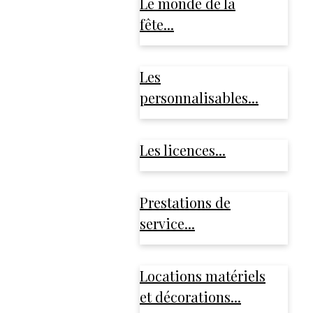
Le monde de la
fête...
Les
personnalisables...
Les licences...
Prestations de
service...
Locations matériels
et décorations...