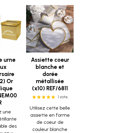
re urne
Assiette coeur
eux
blanche et
rsaire
dorée
2) Or
métallisée
lique
(x10) REF/6811
NEM00
1 vote.
R
Utilisez cette belle
z une
assiette en forme
tillante
de coeur de
able des
couleur blanche