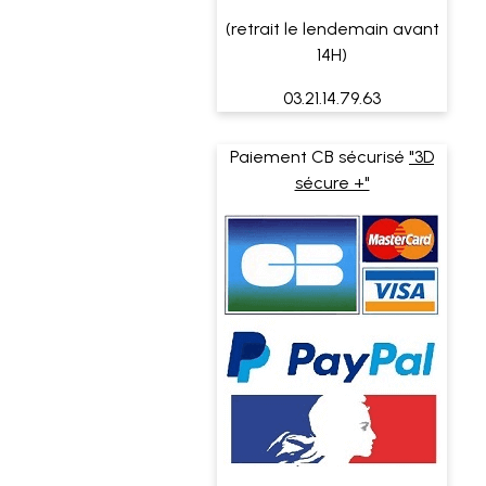
(retrait le lendemain avant
14H)
03.21.14.79.63
Paiement CB sécurisé
"3D
sécure +"