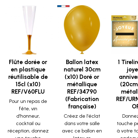
Flûte dorée or
Ballon latex
1 Tireli
en plastique
naturel 30cm
joy
réutilisable de
(x10) Doré or
annive
15cl (x10)
métallique
(20cm
REF/V60FLU
REF/34790
métal
(Fabrication
REF/UR
Pour un repas de
française)
O
fête, vin
d'honneur,
Créez de l'éclat
Donne
cocktail ou
dans votre salle
touche pé
réception, donnez
avec ce ballon en
à votre t