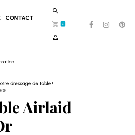
E
CONTACT
0
oration.
otre dressage de table !
808
ble Airlaid
Or