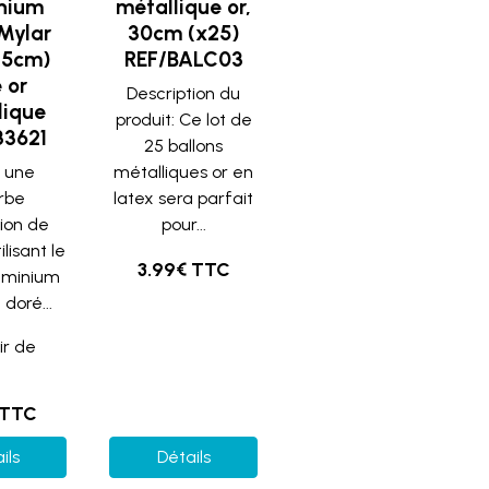
nium
métallique or,
 Mylar
30cm (x25)
45cm)
REF/BALC03
 or
Description du
lique
produit: Ce lot de
33621
25 ballons
 une
métalliques or en
rbe
latex sera parfait
ion de
pour...
ilisant le
3.99€ TTC
luminium
doré...
ir de
 TTC
ils
Détails