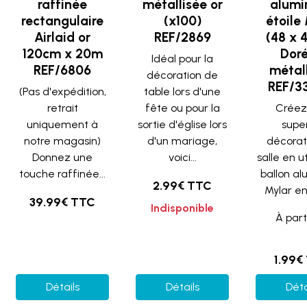
raffinée
métallisée or
alumi
rectangulaire
(x100)
étoile
Airlaid or
REF/2869
(48 x 
120cm x 20m
Doré
Idéal pour la
REF/6806
métal
décoration de
REF/3
(Pas d'expédition,
table lors d'une
retrait
fête ou pour la
Créez
uniquement à
sortie d'église lors
supe
notre magasin)
d'un mariage,
décorat
Donnez une
voici...
salle en ut
touche raffinée...
ballon a
2.99€ TTC
Mylar en 
39.99€ TTC
Indisponible
À part
1.99€
Détails
Détails
Déta