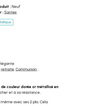
oduit :
Neuf
 :
Santex
tallique
élégante.
,
retraite
,
Communion
...
 de couleur dorée or métallisé en
cher et à sa résistance.
e même avec ses 2 plis. Cela