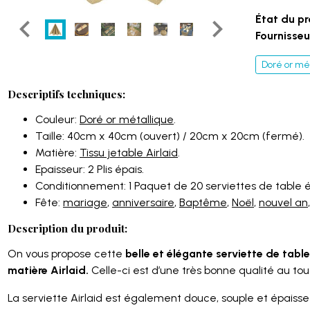
État du pr
Fournisseur
Doré or mé
Descriptifs techniques:
Couleur:
Doré or métallique
.
Taille: 40cm x 40cm (ouvert) / 20cm x 20cm (fermé).
Matière:
Tissu jetable Airlaid
.
Epaisseur: 2 Plis épais.
Conditionnement: 1 Paquet de 20 serviettes de table 
Fête:
mariage
,
anniversaire
,
Baptême
,
Noël
,
nouvel an
Description du produit:
On vous propose cette
belle et élégante serviette de table
matière Airlaid.
Celle-ci est d’une très bonne qualité au tou
La serviette Airlaid est également douce, souple et épaiss