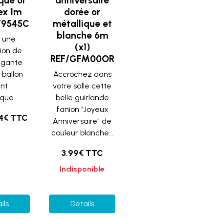
que or
anniversaire
ex 1m
dorée or
F/9545C
métallique et
blanche 6m
 une
(x1)
ion de
REF/GFM00OR
légante
 ballon
Accrochez dans
nt
votre salle cette
que...
belle guirlande
fanion "Joyeux
64€ TTC
Anniversaire" de
couleur blanche...
3.99€ TTC
Indisponible
ils
Détails