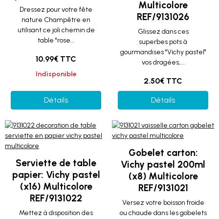
Multicolore
Dressez pour votre fête
REF/9131026
nature Champêtre en
utilisant ce joli chemin de
Glissez dans ces
table "rose...
superbes pots à
gourmandises "Vichy pastel"
10.99€ TTC
vos dragées,...
Indisponible
2.50€ TTC
Détails
Détails
Gobelet carton:
Serviette de table
Vichy pastel 200ml
papier: Vichy pastel
(x8) Multicolore
(x16) Multicolore
REF/9131021
REF/9131022
Versez votre boisson froide
Mettez à disposition des
ou chaude dans les gobelets