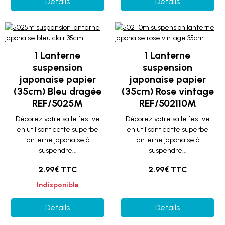
Détails
Détails
1 Lanterne
1 Lanterne
suspension
suspension
japonaise papier
japonaise papier
(35cm) Bleu dragée
(35cm) Rose vintage
REF/5025M
REF/502110M
Décorez votre salle festive
Décorez votre salle festive
en utilisant cette superbe
en utilisant cette superbe
lanterne japonaise à
lanterne japonaise à
suspendre...
suspendre...
2.99€ TTC
2.99€ TTC
Indisponible
Détails
Détails