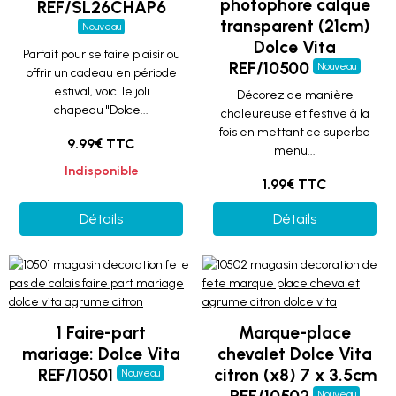
photophore calque
REF/SL26CHAP6
transparent (21cm)
Nouveau
Dolce Vita
Parfait pour se faire plaisir ou
REF/10500
Nouveau
offrir un cadeau en période
estival, voici le joli
Décorez de manière
chapeau "Dolce...
chaleureuse et festive à la
fois en mettant ce superbe
9.99€ TTC
menu...
Indisponible
1.99€ TTC
Détails
Détails
1 Faire-part
Marque-place
mariage: Dolce Vita
chevalet Dolce Vita
REF/10501
citron (x8) 7 x 3.5cm
Nouveau
Nouveau