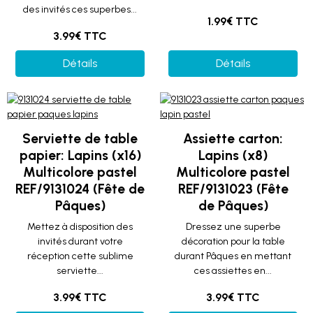
des invités ces superbes...
1.99€ TTC
3.99€ TTC
Détails
Détails
Serviette de table
Assiette carton:
papier: Lapins (x16)
Lapins (x8)
Multicolore pastel
Multicolore pastel
REF/9131024 (Fête de
REF/9131023 (Fête
Pâques)
de Pâques)
Mettez à disposition des
Dressez une superbe
invités durant votre
décoration pour la table
réception cette sublime
durant Pâques en mettant
serviette...
ces assiettes en...
3.99€ TTC
3.99€ TTC