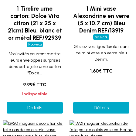
1 Tirelire urne
1 Mini vase
carton: Dolce Vita
Alexandrine en verre
citron (21 x 25 x
(5 x 10.7 cm) Bleu
21cm) Bleu, blanc et
Denim REF/13919
or métal REF/92939
Nouveau
Nouveau
Glissez vos tiges florales dans
ce mini vase en verre bleu
Vos invités pourront mettre
Denim.
leurs enveloppes surprises
dans cette jolie urne carton
1.60€ TTC
"Dolce...
9.99€ TTC
Indisponible
Détails
Détails