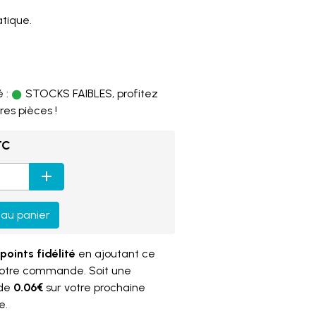
tique.
8
 :
STOCKS FAIBLES, profitez
res pièces !
TC
 au panier
points fidélité
en ajoutant ce
votre commande. Soit une
 de
0.06€
sur votre prochaine
e.