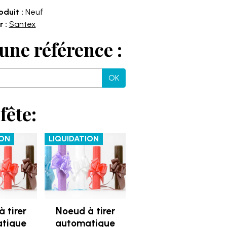
oduit :
Neuf
 :
Santex
une référence :
OK
fête:
ION
LIQUIDATION
 tirer
Noeud à tirer
tique
automatique