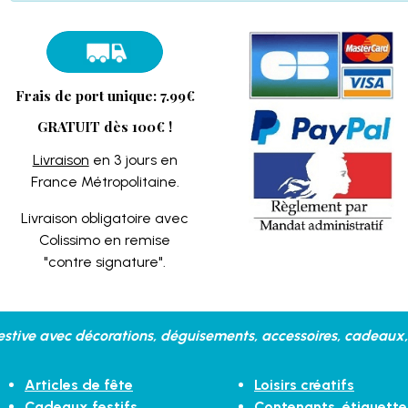
Frais de port unique: 7.99€
GRATUIT dès 100€ !
Livraison
en 3 jours en
France Métropolitaine.
Livraison obligatoire avec
Colissimo en remise
"contre signature".
stive avec décorations, déguisements, accessoires, cadeaux, 
Articles de fête
Loisirs créatifs
Cadeaux festifs
Contenants, étiquette