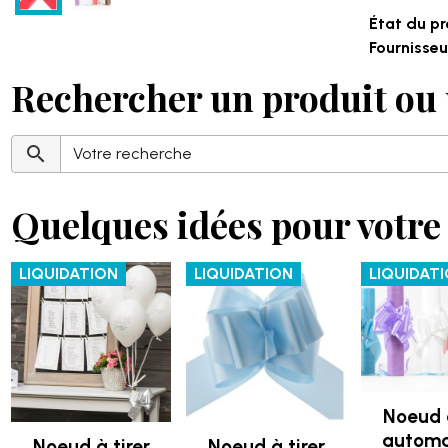
État du pr
Fournisseur
Rechercher un produit ou 
Quelques idées pour votre 
LIQUIDATION
LIQUIDATION
LIQUIDAT
Noeud à
automa
Noeud à tirer
Noeud à tirer