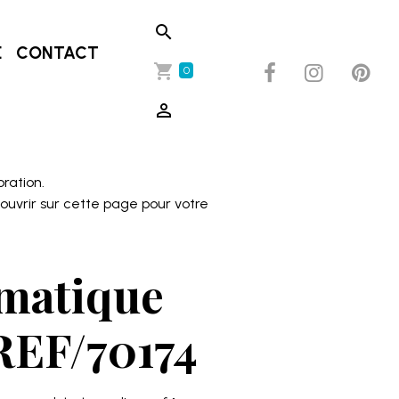
E
CONTACT
0
oration.
couvrir sur cette page pour votre
omatique
REF/70174