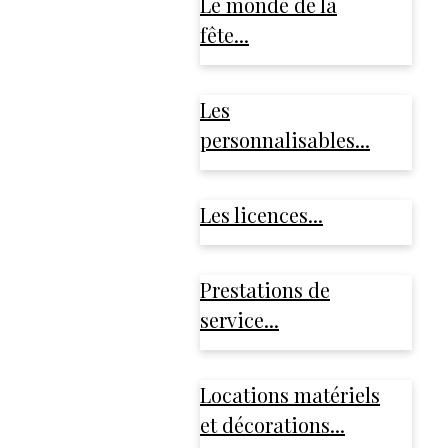
Le monde de la
fête...
Les
personnalisables...
Les licences...
Prestations de
service...
Locations matériels
et décorations...