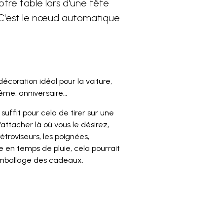
otre table lors d'une fête
 C'est le nœud automatique
coration idéal pour la voiture,
tême, anniversaire…
uffit pour cela de tirer sur une
’attacher là où vous le désirez,
rétroviseurs, les poignées,
e en temps de pluie, cela pourrait
’emballage des cadeaux.