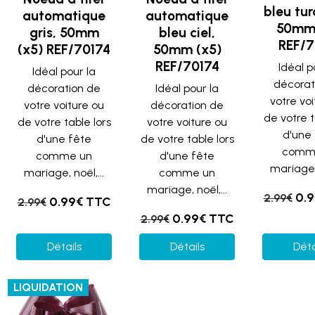
bleu tur
automatique
automatique
50mm 
gris, 50mm
bleu ciel,
REF/7
(x5) REF/70174
50mm (x5)
REF/70174
Idéal p
Idéal pour la
décorat
décoration de
Idéal pour la
votre vo
votre voiture ou
décoration de
de votre t
de votre table lors
votre voiture ou
d'une
d'une fête
de votre table lors
comm
comme un
d'une fête
mariage, 
mariage, noël,...
comme un
mariage, noël,...
0.
2.99€
0.99€ TTC
2.99€
0.99€ TTC
2.99€
Détails
Détails
Déta
LIQUIDATION