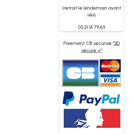
(retrait le lendemain avant
14H)
03.21.14.79.63
Paiement CB sécurisé
"3D
sécure +"