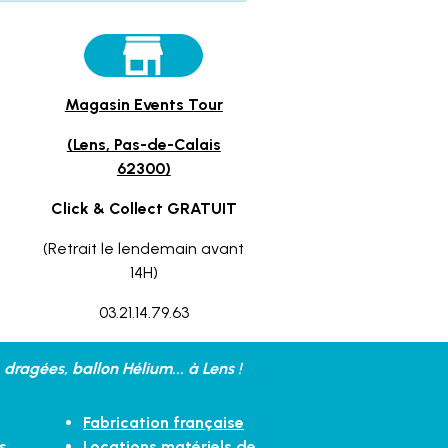
Magasin Events Tour
(Lens, Pas-de-Calais
62300)
Click & Collect GRATUIT
(Retrait le lendemain avant
14H)
03.21.14.79.63
dragées, ballon Hélium... à Lens !
Fabrication française
s
Locations matériels de