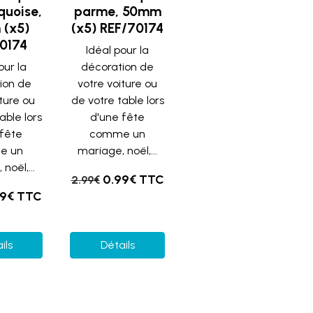
quoise,
parme, 50mm
(x5)
(x5) REF/70174
0174
Idéal pour la
our la
décoration de
ion de
votre voiture ou
iture ou
de votre table lors
able lors
d'une fête
 fête
comme un
e un
mariage, noël,...
noël,...
0.99€ TTC
2.99€
99€ TTC
ils
Détails