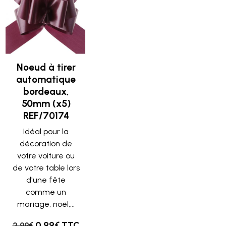
Noeud à tirer
automatique
bordeaux,
50mm (x5)
REF/70174
Idéal pour la
décoration de
votre voiture ou
de votre table lors
d'une fête
comme un
mariage, noël,...
0.99€ TTC
2.99€