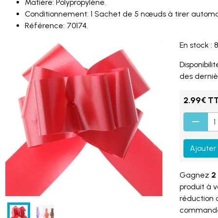
Matière: Polypropylène.
Conditionnement: 1 Sachet de 5 nœuds à tirer automa
Référence: 70174.
En stock : 
Disponibilité
des derniè
2.99€ T
Ajouter
Gagnez
2 
produit à 
réduction
command