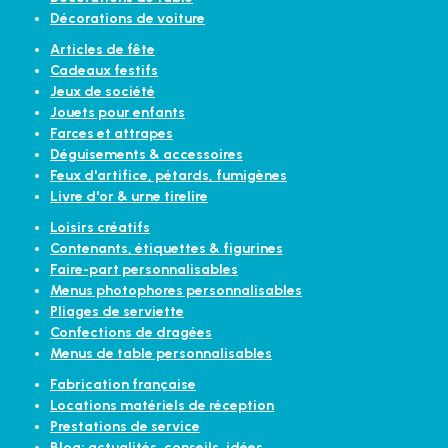
Décorations de voiture
Articles de fête
Cadeaux festifs
Jeux de société
Jouets pour enfants
Farces et attrapes
Déguisements & accessoires
Feux d'artifice, pétards, fumigènes
Livre d'or & urne tirelire
Loisirs créatifs
Contenants, étiquettes & figurines
Faire-part personnalisables
Menus photophores personnalisables
Pliages de serviette
Confections de dragées
Menus de table personnalisables
Fabrication française
Locations matériels de réception
Prestations de service
Blog: actualités, conseils, idées...