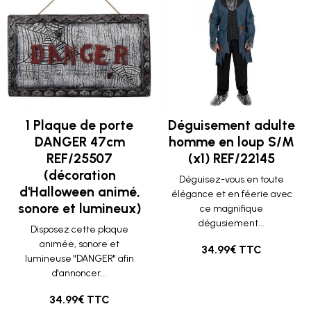
1 Plaque de porte
Déguisement adulte
DANGER 47cm
homme en loup S/M
REF/25507
(x1) REF/22145
(décoration
Déguisez-vous en toute
d'Halloween animé,
élégance et en féerie avec
sonore et lumineux)
ce magnifique
dégusiement...
Disposez cette plaque
animée, sonore et
34.99€ TTC
lumineuse "DANGER" afin
d'annoncer...
34.99€ TTC