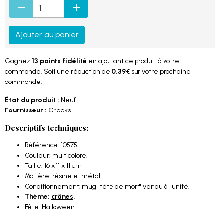
Ajouter au panier
Gagnez
13 points fidélité
en ajoutant ce produit à votre
commande. Soit une réduction de
0.39€
sur votre prochaine
commande.
État du produit :
Neuf
Fournisseur :
Chacks
Descriptifs techniques:
Référence: 10575.
Couleur: multicolore.
Taille: 16 x 11 x 11 cm.
Matière: résine et métal.
Conditionnement: mug "tête de mort" vendu à l'unité.
Thème:
crânes
.
Fête:
Halloween
.