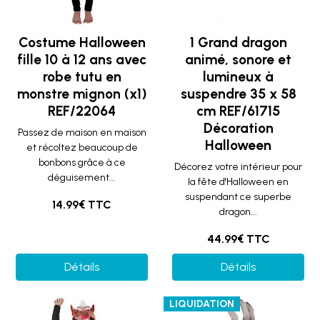
Costume Halloween
1 Grand dragon
fille 10 à 12 ans avec
animé, sonore et
robe tutu en
lumineux à
monstre mignon (x1)
suspendre 35 x 58
REF/22064
cm REF/61715
Décoration
Passez de maison en maison
Halloween
et récoltez beaucoup de
bonbons grâce à ce
Décorez votre intérieur pour
déguisement...
la fête d'Halloween en
suspendant ce superbe
14.99€ TTC
dragon...
44.99€ TTC
Détails
Détails
LIQUIDATION