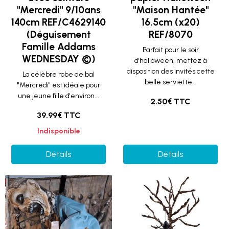
"Mercredi" 9/10ans
"Maison Hantée"
140cm REF/C4629140
16.5cm (x20)
(Déguisement
REF/8070
Famille Addams
Parfait pour le soir
WEDNESDAY ©)
d'halloween, mettez à
disposition des invités cette
La célèbre robe de bal
belle serviette...
"Mercredi" est idéale pour
une jeune fille d'environ...
2.50€ TTC
39.99€ TTC
Indisponible
Détails
Détails