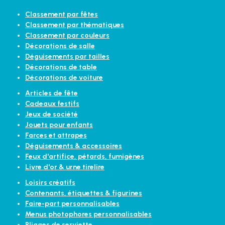
Classement par fêtes
Classement par thématiques
Classement par couleurs
Décorations de salle
Déguisements par tailles
Décorations de table
Décorations de voiture
Articles de fête
Cadeaux festifs
Jeux de société
Jouets pour enfants
Farces et attrapes
Déguisements & accessoires
Feux d'artifice, pétards, fumigènes
Livre d'or & urne tirelire
Loisirs créatifs
Contenants, étiquettes & figurines
Faire-part personnalisables
Menus photophores personnalisables
Pliages de serviette