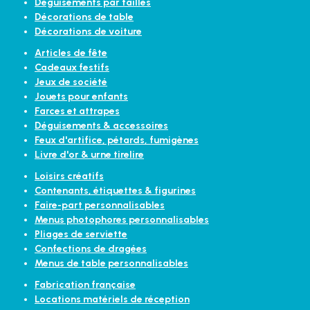
Déguisements par tailles
Décorations de table
Décorations de voiture
Articles de fête
Cadeaux festifs
Jeux de société
Jouets pour enfants
Farces et attrapes
Déguisements & accessoires
Feux d'artifice, pétards, fumigènes
Livre d'or & urne tirelire
Loisirs créatifs
Contenants, étiquettes & figurines
Faire-part personnalisables
Menus photophores personnalisables
Pliages de serviette
Confections de dragées
Menus de table personnalisables
Fabrication française
Locations matériels de réception