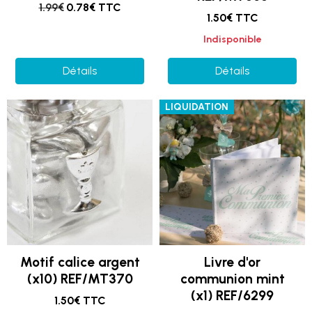
1.99€
0.78€ TTC
1.50€ TTC
Indisponible
Détails
Détails
LIQUIDATION
Motif calice argent
Livre d'or
(x10) REF/MT370
communion mint
(x1) REF/6299
1.50€ TTC