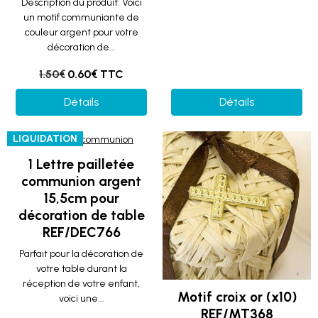
Description du produit: Voici
un motif communiante de
couleur argent pour votre
décoration de...
1.50€
0.60€ TTC
Détails
Détails
LIQUIDATION
1 Lettre pailletée
communion argent
15,5cm pour
décoration de table
REF/DEC766
Parfait pour la décoration de
votre table durant la
réception de votre enfant,
Motif croix or (x10)
voici une...
REF/MT368