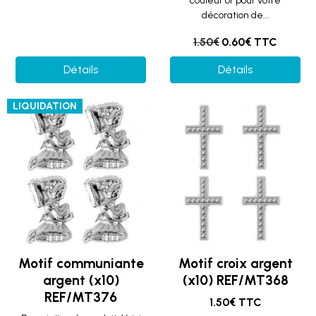
couleur or pour votre
décoration de...
1.50€
0.60€ TTC
Détails
Détails
LIQUIDATION
Motif communiante
Motif croix argent
argent (x10)
(x10) REF/MT368
REF/MT376
1.50€ TTC