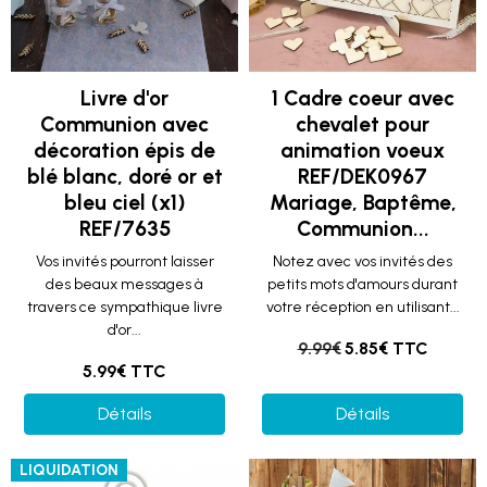
Livre d'or
1 Cadre coeur avec
Communion avec
chevalet pour
décoration épis de
animation voeux
blé blanc, doré or et
REF/DEK0967
bleu ciel (x1)
Mariage, Baptême,
REF/7635
Communion...
Vos invités pourront laisser
Notez avec vos invités des
des beaux messages à
petits mots d'amours durant
travers ce sympathique livre
votre réception en utilisant...
d'or...
9.99€
5.85€ TTC
5.99€ TTC
Détails
Détails
LIQUIDATION