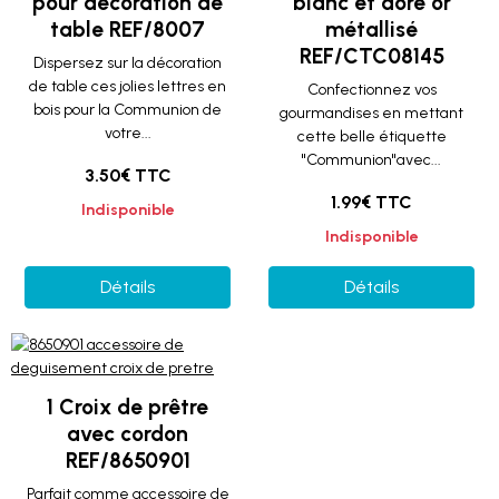
pour décoration de
blanc et doré or
table REF/8007
métallisé
REF/CTC08145
Dispersez sur la décoration
de table ces jolies lettres en
Confectionnez vos
bois pour la Communion de
gourmandises en mettant
votre...
cette belle étiquette
"Communion"avec...
3.50€ TTC
1.99€ TTC
Indisponible
Indisponible
Détails
Détails
1 Croix de prêtre
avec cordon
REF/8650901
Parfait comme accessoire de