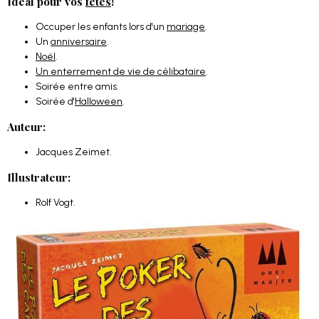
Idéal pour vos
fêtes
!
Occuper les enfants lors d'un
mariage
.
Un
anniversaire
.
Noël
.
Un enterrement de vie de célibataire
.
Soirée entre amis.
Soirée d'
Halloween
.
Auteur:
Jacques Zeimet.
Illustrateur:
Rolf Vogt.