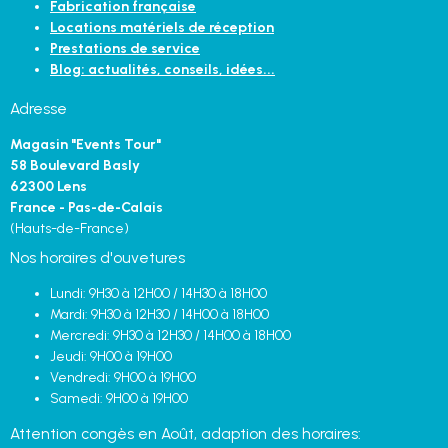
Fabrication française
Locations matériels de réception
Prestations de service
Blog: actualités, conseils, idées...
Adresse
Magasin "Events Tour"
58 Boulevard Basly
62300 Lens
France - Pas-de-Calais
(Hauts-de-France)
Nos horaires d'ouvetures
Lundi: 9H30 à 12H00 / 14H30 à 18H00
Mardi: 9H30 à 12H30 / 14H00 à 18H00
Mercredi: 9H30 à 12H30 / 14H00 à 18H00
Jeudi: 9H00 à 19H00
Vendredi: 9H00 à 19H00
Samedi: 9H00 à 19H00
Attention congès en Août, adaption des horaires: