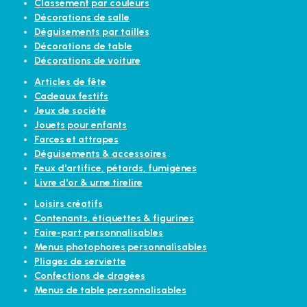
Classement par couleurs
Décorations de salle
Déguisements par tailles
Décorations de table
Décorations de voiture
Articles de fête
Cadeaux festifs
Jeux de société
Jouets pour enfants
Farces et attrapes
Déguisements & accessoires
Feux d'artifice, pétards, fumigènes
Livre d'or & urne tirelire
Loisirs créatifs
Contenants, étiquettes & figurines
Faire-part personnalisables
Menus photophores personnalisables
Pliages de serviette
Confections de dragées
Menus de table personnalisables