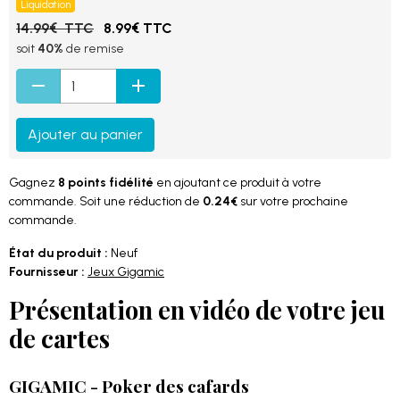
Liquidation
14.99€ TTC
8.99€ TTC
soit
40%
de remise
Ajouter au panier
Gagnez
8 points fidélité
en ajoutant ce produit à votre
commande. Soit une réduction de
0.24€
sur votre prochaine
commande.
État du produit :
Neuf
Fournisseur :
Jeux Gigamic
Présentation en vidéo de votre jeu
de cartes
GIGAMIC - Poker des cafards