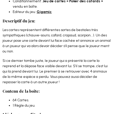
Conditionnement:
Jeu de cartes « Poker des cafards »
vendu en boîte.
Editeur du jeu:
Gigamic
.
Descriptif du jeu:
Les cartes représentent différentes sortes de bestioles très
sympathiques (chauve-souris, cafard, crapaud, scorpion...). Un des
joueur pose une carte devant lui face cachée et annonce un animal
à un joueur qui va alors devoir décider s’il pense que le joueur ment
ou non.
Si ce dernier tombe juste, le joueur qui a présenté la carte la
reprend et la dépose face visible devant lui. S’il se trompe, c’est lui
qui la prend devant lui. Le premier à se retrouver avec 4 animaux
de la même espèce a perdu. Vous pouvez aussi décider de
repasser la carte à un autre joueur !
Contenu de la boîte:
64 Cartes.
1 Règle du jeu.