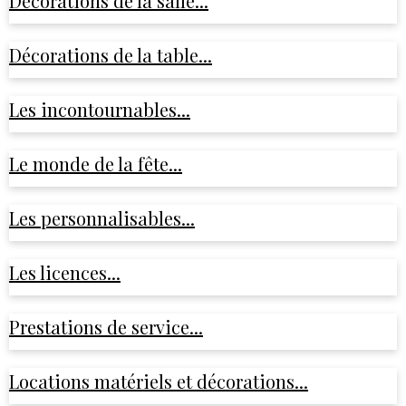
Décorations de la salle...
Décorations de la table...
Les incontournables...
Le monde de la fête...
Les personnalisables...
Les licences...
Prestations de service...
Locations matériels et décorations...