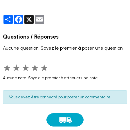
Partager
Facebook
X
Email
Questions / Réponses
Aucune question. Soyez le premier à poser une question.
★
★
★
★
★
Aucune note. Soyez le premier à attribuer une note !
Vous devez être connecté pour poster un commentaire