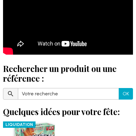
Rechercher un produit ou une
référence :
OK
Quelques idées pour votre fête:
LIQUIDATION