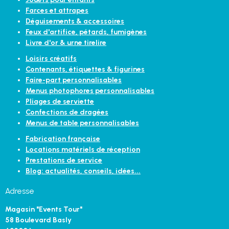
Farces et attrapes
Déguisements & accessoires
Feux d'artifice, pétards, fumigènes
Livre d'or & urne tirelire
Loisirs créatifs
Contenants, étiquettes & figurines
Faire-part personnalisables
Menus photophores personnalisables
Pliages de serviette
Confections de dragées
Menus de table personnalisables
Fabrication française
Locations matériels de réception
Prestations de service
Blog: actualités, conseils, idées...
Adresse
Magasin "Events Tour"
58 Boulevard Basly