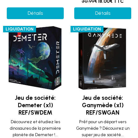
30.99€
18.00€ TTC
Détails
Détails
LIQUIDATION
LIQUIDATION
Jeu de société:
Jeu de société:
Demeter (x1)
Ganymède (x1)
REF/SWDEM
REF/SWGAN
Découvrez et étudiez les
Prêt pour un départ vers
dinosaures de la première
Ganymède ? Découvrez un
planète de Demeter !...
super jeu de société...