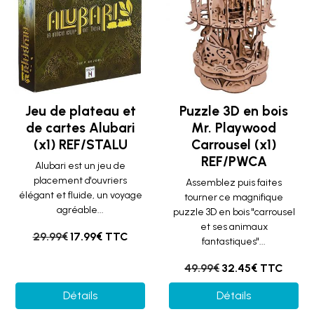
Jeu de plateau et
Puzzle 3D en bois
de cartes Alubari
Mr. Playwood
(x1) REF/STALU
Carrousel (x1)
REF/PWCA
Alubari est un jeu de
placement d'ouvriers
Assemblez puis faites
élégant et fluide, un voyage
tourner ce magnifique
agréable...
puzzle 3D en bois "carrousel
et ses animaux
29.99€
17.99€ TTC
fantastiques"...
49.99€
32.45€ TTC
Détails
Détails