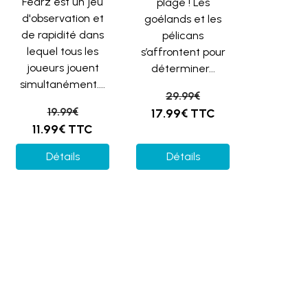
Fearz est un jeu
plage ! Les
d'observation et
goélands et les
de rapidité dans
pélicans
lequel tous les
s’affrontent pour
joueurs jouent
déterminer...
simultanément....
29.99€
19.99€
17.99€
TTC
11.99€
TTC
Détails
Détails