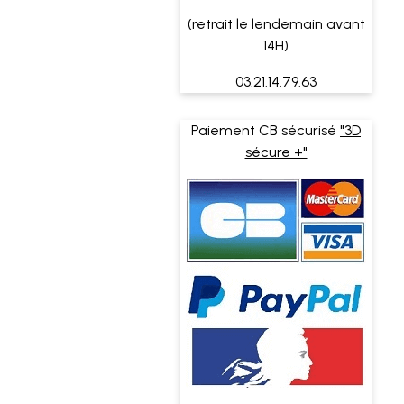
(retrait le lendemain avant
14H)
03.21.14.79.63
Paiement CB sécurisé
"3D
sécure +"