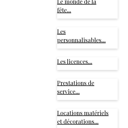
Le monde de la
fête...
Les
personnalisables...
Les licences...
Prestations de
service...
Locations matériels
et décorations...