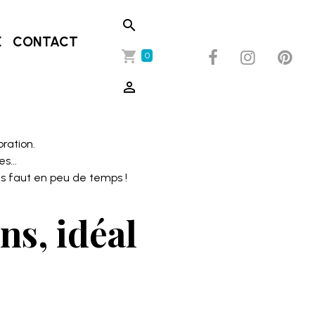
E
CONTACT
0
oration.
s...
us faut en peu de temps !
ns, idéal