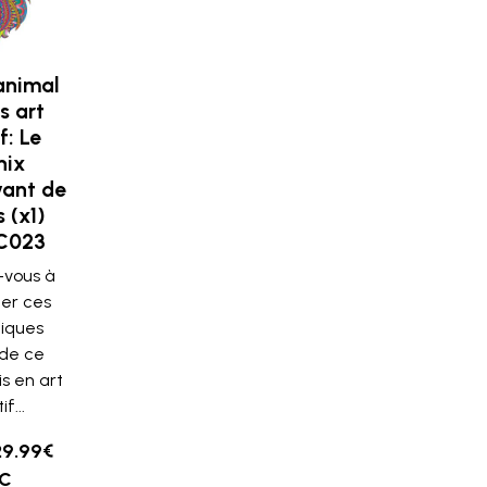
animal
s art
f: Le
nix
ant de
 (x1)
C023
vous à
er ces
iques
 de ce
is en art
f...
29.99€
C