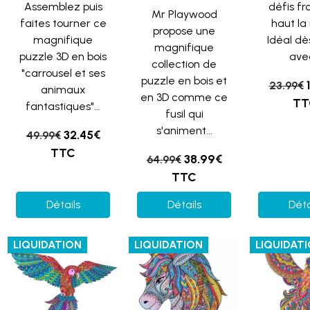
Assemblez puis
défis f
Mr Playwood
faites tourner ce
haut la
propose une
magnifique
Idéal dè
magnifique
puzzle 3D en bois
avec
collection de
"carrousel et ses
puzzle en bois et
23.99€
animaux
en 3D comme ce
TT
fantastiques"...
fusil qui
s'animent...
32.45€
49.99€
TTC
38.99€
64.99€
TTC
Détails
Détails
Déta
LIQUIDATION
LIQUIDATION
LIQUIDAT