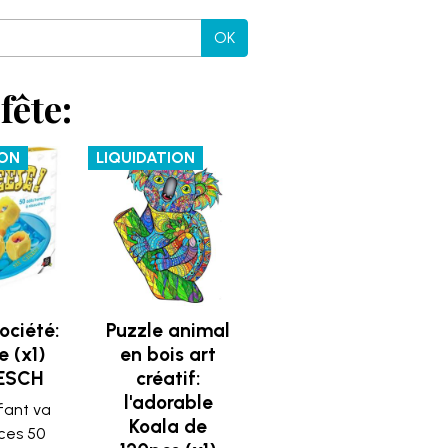
OK
fête:
ION
LIQUIDATION
ociété:
Puzzle animal
 (x1)
en bois art
ESCH
créatif:
l'adorable
fant va
Koala de
 ces 50