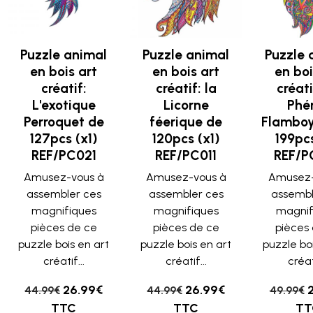
Puzzle animal
Puzzle animal
Puzzle 
en bois art
en bois art
en boi
créatif:
créatif: la
créati
L'exotique
Licorne
Phé
Perroquet de
féerique de
Flamboy
127pcs (x1)
120pcs (x1)
199pcs
REF/PC021
REF/PC011
REF/P
Amusez-vous à
Amusez-vous à
Amusez-
assembler ces
assembler ces
assembl
magnifiques
magnifiques
magnif
pièces de ce
pièces de ce
pièces
puzzle bois en art
puzzle bois en art
puzzle bo
créatif...
créatif...
créati
26.99€
26.99€
44.99€
44.99€
49.99€
TTC
TTC
TT