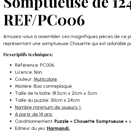
Somptueuse de 124
REF/PC006
Amusez-vous à assembler ces magnifiques pièces de ce puz
représentant une somptueuse Chouette qui est adorable pa
Descriptifs techniques:
Référence: PC006.
Licence: Non.
Couleur:
Multicolore
.
Matière: Bois contreplaqué.
Taille de la boîte: 18.5cm x 21cm x 5cm.
Taille du puzzle: 30cm x 24cm.
Nombre minimum de joueurs: 1.
A partir de 14 ans.
Conditionnement:
Puzzle « Chouette Somptueuse »
v
Editeur du jeu:
Harmandi.