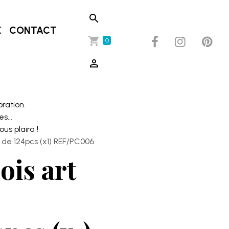
E
CONTACT
0
oration.
s...
s plaira !
 de 124pcs (x1) REF/PC006
ois art