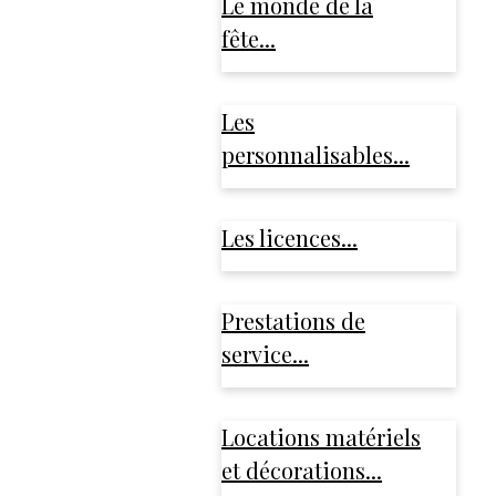
Le monde de la
fête...
Les
personnalisables...
Les licences...
Prestations de
service...
Locations matériels
et décorations...