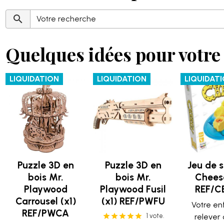
Quelques idées pour votre 
LIQUIDATION
LIQUIDATION
LIQUIDAT
Puzzle 3D en
Puzzle 3D en
Jeu de s
bois Mr.
bois Mr.
Cheese
Playwood
Playwood Fusil
REF/C
Carrousel (x1)
(x1) REF/PWFU
Votre en
REF/PWCA
1 vote.
relever