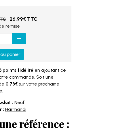
26.99€ TTC
TTC
e remise
 au panier
 points fidélité
en ajoutant ce
votre commande. Soit une
 de
0.78€
sur votre prochaine
e.
oduit :
Neuf
 :
Harmandi
une référence :