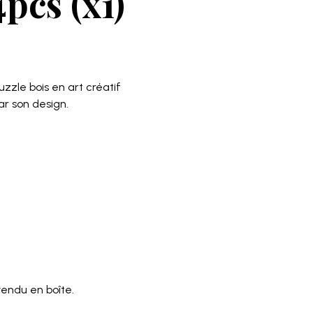
pcs (x1)
zle bois en art créatif
r son design.
endu en boîte.