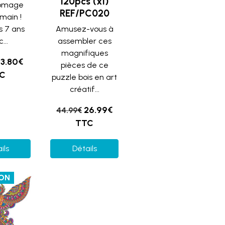
120pcs (x1)
romage
REF/PC020
 main !
s 7 ans
Amusez-vous à
...
assembler ces
magnifiques
13.80€
pièces de ce
C
puzzle bois en art
créatif...
26.99€
44.99€
TTC
ils
Détails
ION