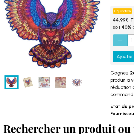
Liquidation
44.99€ 
soit
40%
d
Ajouter
Gagnez
26
produit à 
réduction
command
État du pr
Fournisseur
Rechercher un produit ou 