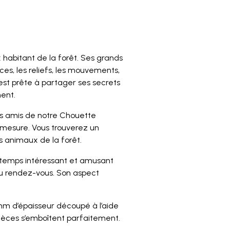
 habitant de la forêt. Ses grands
es, les reliefs, les mouvements,
est prête à partager ses secrets
ment.
es amis de notre Chouette
 mesure. Vous trouverez un
es animaux de la forêt.
temps intéressant et amusant
au rendez-vous. Son aspect
mm d’épaisseur découpé à l’aide
 pièces s’emboîtent parfaitement.