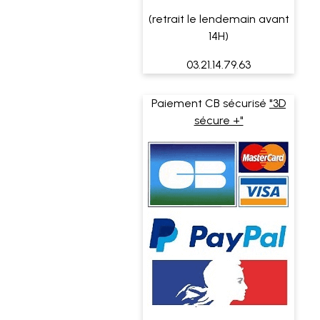
(retrait le lendemain avant
14H)
03.21.14.79.63
Paiement CB sécurisé
"3D
sécure +"