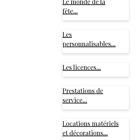
Le monde de la
fête...
Les
personnalisables...
Les licences...
Prestations de
service...
Locations matériels
et décorations...