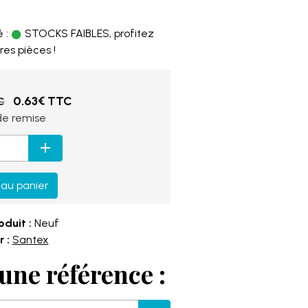
8
 :
STOCKS FAIBLES, profitez
res pièces !
0.63€ TTC
C
e remise
 au panier
oduit :
Neuf
 :
Santex
une référence :