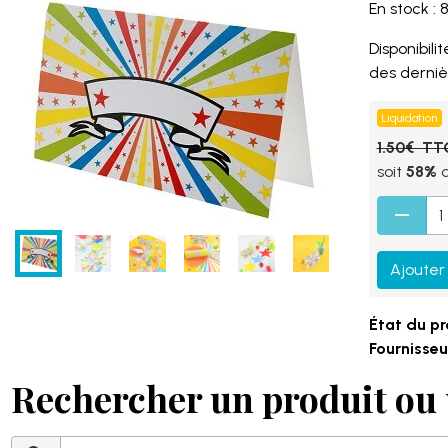
En stock : 
Disponibilité
des derniè
Liquidation
1.50€ TT
soit
58%
d
Ajouter
État du pr
Fournisseur
Rechercher un produit ou 