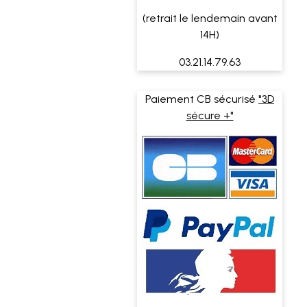
(retrait le lendemain avant
14H)
03.21.14.79.63
Paiement CB sécurisé
"3D
sécure +"