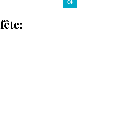
OK
fête: