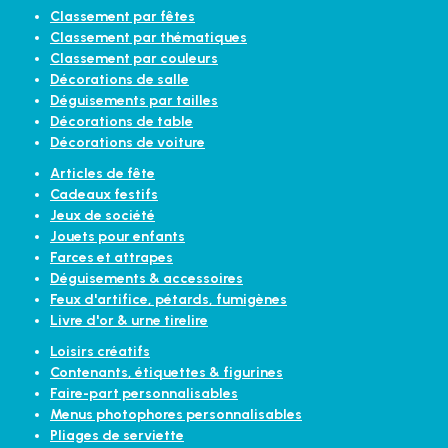
Classement par fêtes
Classement par thématiques
Classement par couleurs
Décorations de salle
Déguisements par tailles
Décorations de table
Décorations de voiture
Articles de fête
Cadeaux festifs
Jeux de société
Jouets pour enfants
Farces et attrapes
Déguisements & accessoires
Feux d'artifice, pétards, fumigènes
Livre d'or & urne tirelire
Loisirs créatifs
Contenants, étiquettes & figurines
Faire-part personnalisables
Menus photophores personnalisables
Pliages de serviette