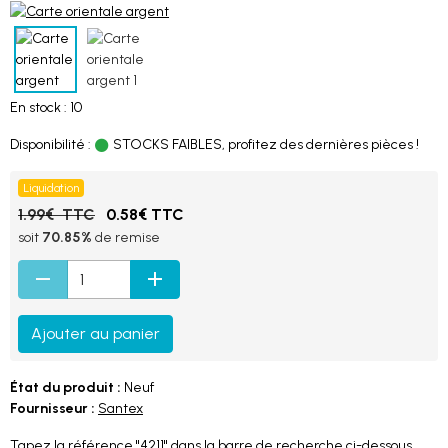
En stock : 10
Disponibilité :
STOCKS FAIBLES, profitez des dernières pièces !
Liquidation
1.99€ TTC
0.58€ TTC
soit
70.85%
de remise
Ajouter au panier
État du produit :
Neuf
Fournisseur :
Santex
Tapez la référence "4211" dans la barre de recherche ci-dessous