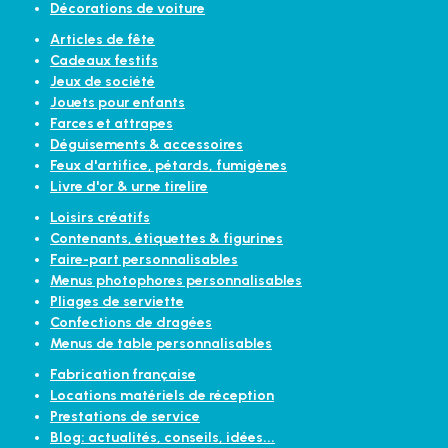
Décorations de voiture
Articles de fête
Cadeaux festifs
Jeux de société
Jouets pour enfants
Farces et attrapes
Déguisements & accessoires
Feux d'artifice, pétards, fumigènes
Livre d'or & urne tirelire
Loisirs créatifs
Contenants, étiquettes & figurines
Faire-part personnalisables
Menus photophores personnalisables
Pliages de serviette
Confections de dragées
Menus de table personnalisables
Fabrication française
Locations matériels de réception
Prestations de service
Blog: actualités, conseils, idées...