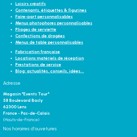
Loisirs créatifs
Contenants, étiquettes & figurines
Faire-part personnalisables
Menus photophores personnalisables
Pliages de serviette
Confections de dragées
Menus de table personnalisables
Fabrication française
Locations matériels de réception
Prestations de service
Blog: actualités, conseils, idées...
Adresse
Magasin "Events Tour"
58 Boulevard Basly
62300 Lens
France - Pas-de-Calais
(Hauts-de-France)
Nos horaires d'ouvetures