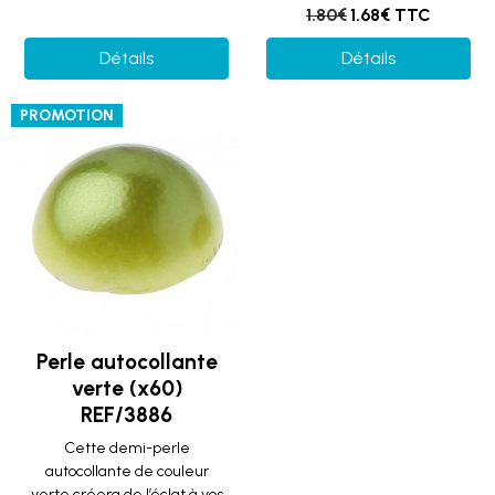
1.80€
1.68€ TTC
Détails
Détails
PROMOTION
Perle autocollante
verte (x60)
REF/3886
Cette demi-perle
autocollante de couleur
verte créera de l’éclat à vos