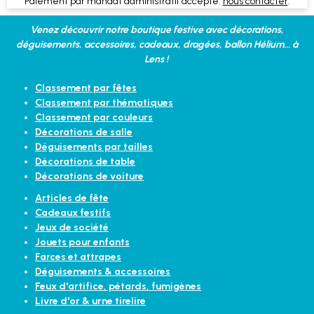
Paiement par mandat administratif accepté:
nous contacter
.
Venez découvrir notre boutique festive avec décorations,
déguisements, accessoires, cadeaux, dragées, ballon Hélium... à
Lens !
Classement par fêtes
Classement par thématiques
Classement par couleurs
Décorations de salle
Déguisements par tailles
Décorations de table
Décorations de voiture
Articles de fête
Cadeaux festifs
Jeux de société
Jouets pour enfants
Farces et attrapes
Déguisements & accessoires
Feux d'artifice, pétards, fumigènes
Livre d'or & urne tirelire