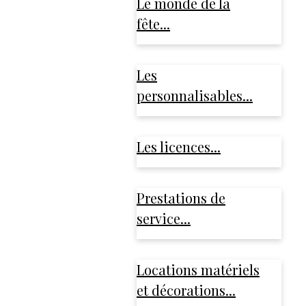
Le monde de la
fête...
Les
personnalisables...
Les licences...
Prestations de
service...
Locations matériels
et décorations...