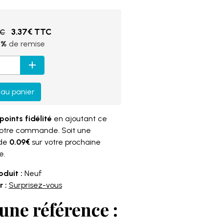
3.37€ TTC
TC
5%
de remise
 au panier
points fidélité
en ajoutant ce
votre commande. Soit une
 de
0.09€
sur votre prochaine
e.
oduit :
Neuf
 :
Surprisez-vous
une référence :