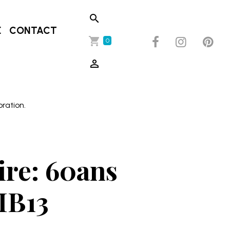
E
CONTACT
0
oration.
ire: 60ans
IB13