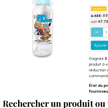
Liquidation
6.45€ T
soit
47.7
Ajouter
Gagnez
3 
produit à 
réduction
command
État du pr
Fournisseur
Rechercher un produit ou 