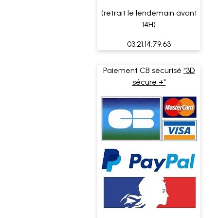
(retrait le lendemain avant
14H)
03.21.14.79.63
Paiement CB sécurisé
"3D
sécure +"