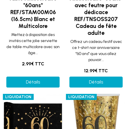
"60ans"
avec feutre pour
REF/STAM00M06
dédicace
(16.5cm) Blanc et
REF/TNSOSS207
Multicolore
Cadeau de fête
adulte
Mettez à disposition des
invités cette jolie serviette
Offrez un cadeau festif avec
de table multicolore avec son
ce t-shirt noir anniversaire
âge...
"60 ans" que vous allez
pouvoir...
2.99€ TTC
12.99€ TTC
Détails
Détails
LIQUIDATION
LIQUIDATION