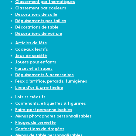
Classement par thématiques
Classement par couleurs
Décorations de salle
Déguisements par tailles
Décorations de table
Décorations de voiture
Articles de fête
Cadeaux festifs
Jeux de société
Jouets pour enfants
Farces et attrapes
Déguisements & accessoires
Feux d'artifice, pétards, fumigènes
Livre d'or & urne tirelire
Loisirs créatifs
Contenants, étiquettes & figurines
Faire-part personnalisables
Menus photophores personnalisables
Pliages de serviette
Confections de dragées
Menus de table personnalisables