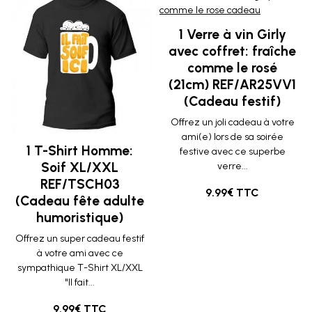
1 Verre à vin Girly
avec coffret: fraîche
comme le rosé
(21cm) REF/AR25VV1
(Cadeau festif)
Offrez un joli cadeau à votre
ami(e) lors de sa soirée
1 T-Shirt Homme:
festive avec ce superbe
Soif XL/XXL
verre...
REF/TSCH03
9.99€ TTC
(Cadeau fête adulte
humoristique)
Offrez un super cadeau festif
à votre ami avec ce
sympathique T-Shirt XL/XXL
"Il fait...
9.99€ TTC