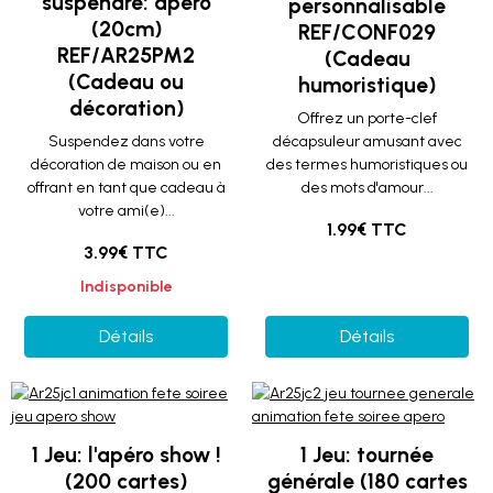
suspendre: apéro
personnalisable
(20cm)
REF/CONF029
REF/AR25PM2
(Cadeau
(Cadeau ou
humoristique)
décoration)
Offrez un porte-clef
Suspendez dans votre
décapsuleur amusant avec
décoration de maison ou en
des termes humoristiques ou
offrant en tant que cadeau à
des mots d'amour...
votre ami(e)...
1.99€ TTC
3.99€ TTC
Indisponible
Détails
Détails
1 Jeu: l'apéro show !
1 Jeu: tournée
(200 cartes)
générale (180 cartes