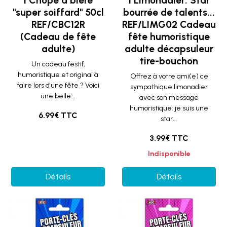
1 Chope à bière
1 Limonadier: Star
"super soiffard" 50cl
bourrée de talents...
REF/CBC12R
REF/LIMG02 Cadeau
(Cadeau de fête
fête humoristique
adulte)
adulte décapsuleur
tire-bouchon
Un cadeau festif,
humoristique et original à
Offrez à votre ami(e) ce
faire lors d'une fête ? Voici
sympathique limonadier
une belle...
avec son message
humoristique: je suis une
6.99€ TTC
star...
3.99€ TTC
Indisponible
Détails
Détails