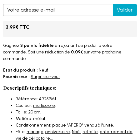
Valider
3.99€ TTC
Gagnez
3 points fidélité
en ajoutant ce produit à votre
commande. Soit une réduction de
0.09€
sur votre prochaine
commande.
État du produit :
Neuf
Fournisseur :
Surprisez-vous
Descriptifs techniques:
Référence: AR25PM1.
Couleur:
multicolore
.
Taille: 20 cm.
Matière: métal.
Conditionnement: plaque "APERO" vendu à l'unité.
Fête:
mariage
,
anniversaire
,
Noël
,
retraite
,
enterrement de
vie de célibataire
...