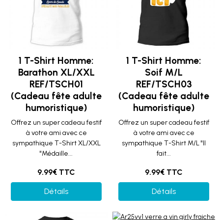
1 T-Shirt Homme:
1 T-Shirt Homme:
Barathon XL/XXL
Soif M/L
REF/TSCH01
REF/TSCH03
(Cadeau fête adulte
(Cadeau fête adulte
humoristique)
humoristique)
Offrez un super cadeau festif
Offrez un super cadeau festif
à votre ami avec ce
à votre ami avec ce
sympathique T-Shirt XL/XXL
sympathique T-Shirt M/L "Il
"Médaille...
fait...
9.99€ TTC
9.99€ TTC
Détails
Détails