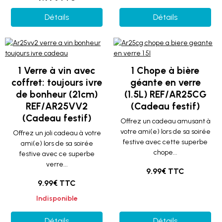
Détails
Détails
1 Verre à vin avec
1 Chope à bière
coffret: toujours ivre
géante en verre
de bonheur (21cm)
(1.5L) REF/AR25CG
REF/AR25VV2
(Cadeau festif)
(Cadeau festif)
Offrez un cadeau amusant à
votre ami(e) lors de sa soirée
Offrez un joli cadeau à votre
festive avec cette superbe
ami(e) lors de sa soirée
chope...
festive avec ce superbe
verre...
9.99€ TTC
9.99€ TTC
Indisponible
Détails
Détails