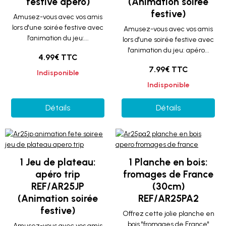
festive apéro)
(Animation soirée
festive)
Amusez-vous avec vos amis
lors d'une soirée festive avec
Amusez-vous avec vos amis
l'animation du jeu:...
lors d'une soirée festive avec
l'animation du jeu: apéro...
4.99€ TTC
7.99€ TTC
Indisponible
Indisponible
Détails
Détails
1 Jeu de plateau:
1 Planche en bois:
apéro trip
fromages de France
REF/AR25JP
(30cm)
(Animation soirée
REF/AR25PA2
festive)
Offrez cette jolie planche en
bois "fromages de France"
Amusez-vous avec vos amis