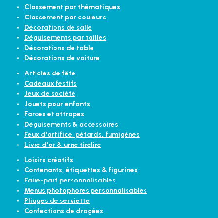
Classement par thématiques
Classement par couleurs
Décorations de salle
Déguisements par tailles
Décorations de table
Décorations de voiture
Articles de fête
Cadeaux festifs
Jeux de société
Jouets pour enfants
Farces et attrapes
Déguisements & accessoires
Feux d'artifice, pétards, fumigènes
Livre d'or & urne tirelire
Loisirs créatifs
Contenants, étiquettes & figurines
Faire-part personnalisables
Menus photophores personnalisables
Pliages de serviette
Confections de dragées