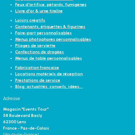
Feux d'artifice, pétards, fumigènes
Livre d'or & urne tirelire
Loisirs créatifs
Contenants, étiquettes & figurines
Faire-part personnalisables
Menus photophores personnalisables
Pliages de serviette
Confections de dragées
Menus de table personnalisables
Fabrication française
Locations matériels de réception
Prestations de service
Blog: actualités, conseils, idées...
Adresse
Magasin "Events Tour"
58 Boulevard Basly
62300 Lens
France - Pas-de-Calais
(Hauts-de-France)