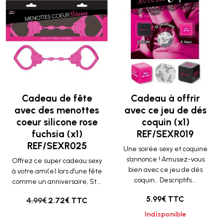
Cadeau de fête
Cadeau à offrir
avec des menottes
avec ce jeu de dés
coeur silicone rose
coquin (x1)
fuchsia (x1)
REF/SEXR019
REF/SEXR025
Une soirée sexy et coquine
s’annonce ! Amusez-vous
Offrez ce super cadeau sexy
bien avec ce jeu de dés
à votre ami(e) lors d'une fête
coquin… Descriptifs...
comme un anniversaire, St...
5.99€ TTC
4.99€
2.72€ TTC
Indisponible