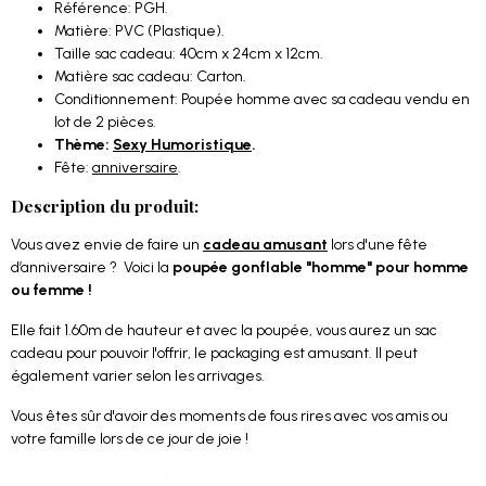
Référence: PGH.
Matière: PVC (Plastique).
Taille sac cadeau: 40cm x 24cm x 12cm.
Matière sac cadeau: Carton.
Conditionnement: Poupée homme avec sa cadeau vendu en
lot de 2 pièces.
Thème:
Sexy Humoristique
.
Fête:
anniversaire
.
Description du produit:
Vous avez envie de faire un
cadeau amusant
lors d'une fête
d’anniversaire ? Voici la
poupée gonflable "homme" pour homme
ou femme !
Elle fait 1.60m de hauteur et avec la poupée, vous aurez un sac
cadeau pour pouvoir l'offrir, le packaging est amusant. Il peut
également varier selon les arrivages.
Vous êtes sûr d'avoir des moments de fous rires avec vos amis ou
votre famille lors de ce jour de joie !