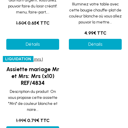
diamant argent, vous allez
Illuminez votre table avec
pouvoir faire du loisir créatif:
cette bougie chauffe-plat de
menu, faire-part,...
couleur blanche où vous allez
pouvoir la mettre...
1.50€
0.65€ TTC
4.99€ TTC
Détails
Détails
LIQUIDATION
Assiette mariage Mr
et Mrs: Mrs (x10)
REF/4834
Description du produit: On
vous propose cette assiette
"Mrs" de couleur blanche et
noire...
1.99€
0.79€ TTC