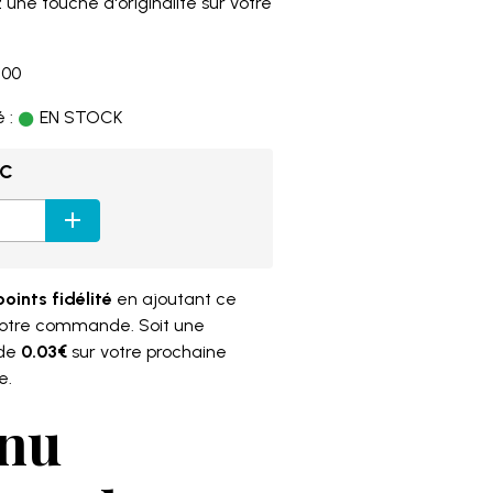
 une touche d'originalité sur votre
500
 :
EN STOCK
TC
points fidélité
en ajoutant ce
votre commande. Soit une
 de
0.03€
sur votre prochaine
e.
nu