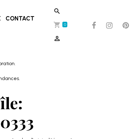
E
CONTACT
0
oration.
endances.
le:
10333