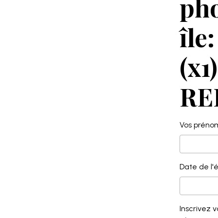
ph
île
(x1)
RE
Vos préno
Date de l
Inscrivez 