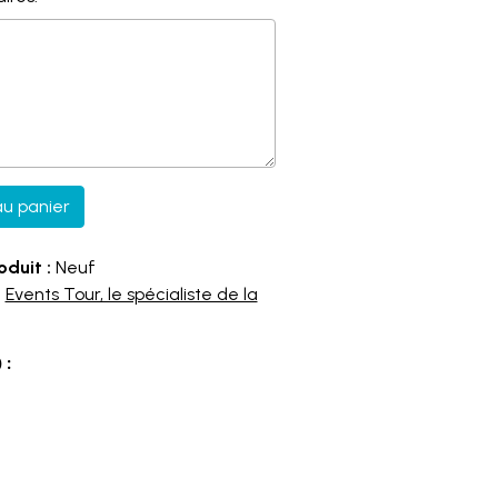
au panier
oduit :
Neuf
:
Events Tour, le spécialiste de la
 :