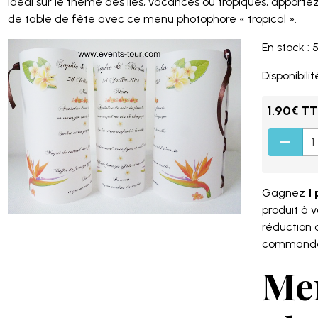
Idéal sur le thème des îles, vacances ou tropiques, apportez
de table de fête avec ce menu photophore « tropical ».
En stock : 
Disponibilité
1.90€ T
Gagnez
1 
produit à 
réduction
command
Me