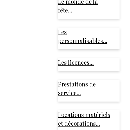
Le monde de la
fête...
Les
personnalisables...
Les licences...
Prestations de
service...
Locations matériels
et décorations...