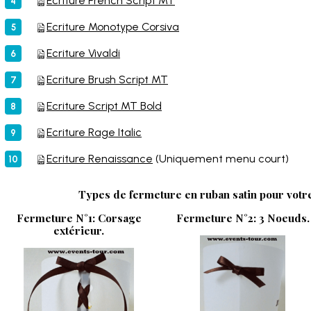
Ecriture French Script MT
Ecriture Monotype Corsiva
Ecriture Vivaldi
Ecriture Brush Script MT
Ecriture Script MT Bold
Ecriture Rage Italic
Ecriture Renaissance
(Uniquement menu court)
Types de fermeture en ruban satin pour votr
Fermeture N°1: Corsage
Fermeture N°2: 3 Noeuds.
extérieur.