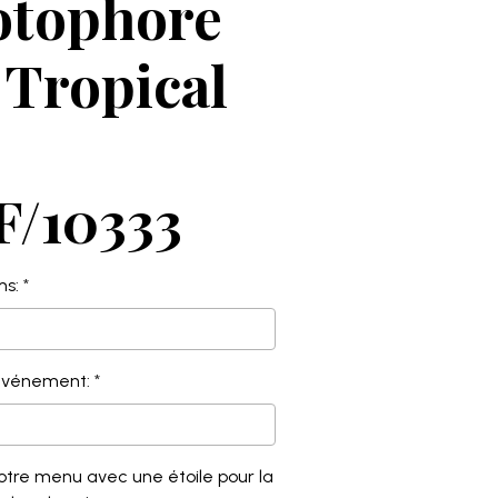
otophore
: Tropical
F/10333
ms:
'événement:
votre menu avec une étoile pour la