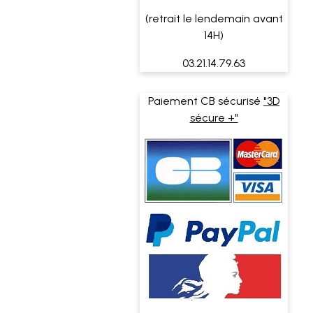
(retrait le lendemain avant
14H)
03.21.14.79.63
Paiement CB sécurisé
"3D
sécure +"