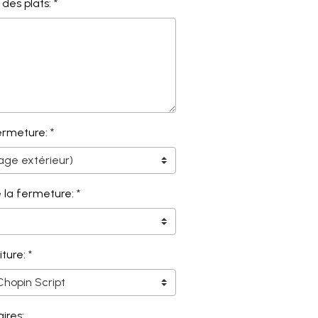
des plats:
ermeture:
 la fermeture:
ture:
res: