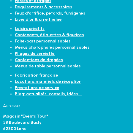
Farces et attrapes
Déguisements & accessoires
Feux d'artifice, pétards, fumigènes
Livre d'or & urne tirelire
Loisirs créatifs
Contenants, étiquettes & figurines
Faire-part personnalisables
Menus photophores personnalisables
Pliages de serviette
Confections de dragées
Menus de table personnalisables
Fabrication française
Locations matériels de réception
Prestations de service
Blog: actualités, conseils, idées...
Adresse
Magasin "Events Tour"
58 Boulevard Basly
62300 Lens