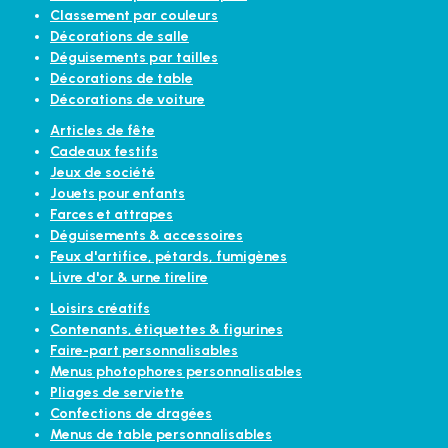
Classement par couleurs
Décorations de salle
Déguisements par tailles
Décorations de table
Décorations de voiture
Articles de fête
Cadeaux festifs
Jeux de société
Jouets pour enfants
Farces et attrapes
Déguisements & accessoires
Feux d'artifice, pétards, fumigènes
Livre d'or & urne tirelire
Loisirs créatifs
Contenants, étiquettes & figurines
Faire-part personnalisables
Menus photophores personnalisables
Pliages de serviette
Confections de dragées
Menus de table personnalisables