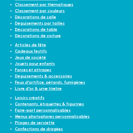
Classement par thématiques
Classement par couleurs
Décorations de salle
Déguisements par tailles
Décorations de table
Décorations de voiture
Articles de fête
Cadeaux festifs
Jeux de société
Jouets pour enfants
Farces et attrapes
Déguisements & accessoires
Feux d'artifice, pétards, fumigènes
Livre d'or & urne tirelire
Loisirs créatifs
Contenants, étiquettes & figurines
Faire-part personnalisables
Menus photophores personnalisables
Pliages de serviette
Confections de dragées