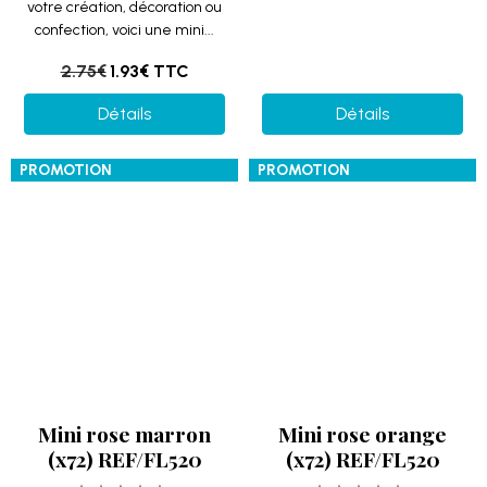
Mini rose marron
Mini rose orange
(x72) REF/FL520
(x72) REF/FL520
Description du produit: Pour
Description du produit: Pour
votre création, décoration ou
votre création, décoration ou
confection, voici une mini...
confection, voici une mini...
2.75€
1.76€
TTC
2.75€
2.06€
TTC
Détails
Détails