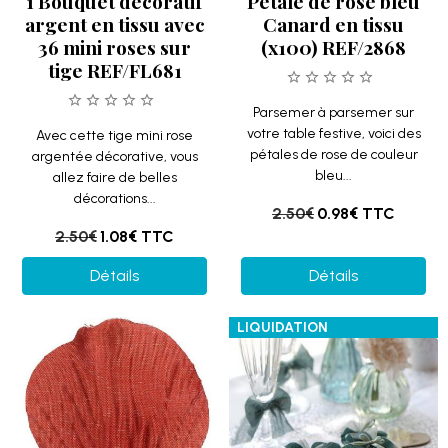
1 Bouquet décoratif
Pétale de rose bleu
argent en tissu avec
Canard en tissu
36 mini roses sur
(x100) REF/2868
tige REF/FL681
Parsemer à parsemer sur
votre table festive, voici des
Avec cette tige mini rose
pétales de rose de couleur
argentée décorative, vous
bleu...
allez faire de belles
décorations...
2.50€
0.98€
TTC
2.50€
1.08€
TTC
Détails
Détails
LIQUIDATION