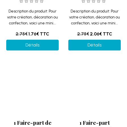
1 Faire-part de
1 Faire-part
mariage nature
mariage Champêtre
Champêtre avec
avec décoration de
roses et fleurs
fleurs séchées
séchées REF/PES-
REF/PES-390 (Blanc
371 (blanc ou ivoire
ou Ivoire au choix)
au choix)
Sublimez votre mariage en
commençant avec un faire-
Offrez ce sublime faire-part
part avec une note
de mariage à vos invités
décorative...
avec ses motifs de fleurs
séchées...
2.75€
TTC
2.75€
TTC
Détails
Détails