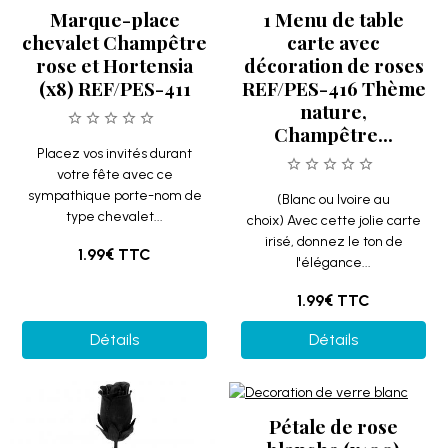
Marque-place
1 Menu de table
chevalet Champêtre
carte avec
rose et Hortensia
décoration de roses
(x8) REF/PES-411
REF/PES-416 Thème
nature,
Champêtre...
Placez vos invités durant
votre fête avec ce
sympathique porte-nom de
(Blanc ou Ivoire au
type chevalet...
choix) Avec cette jolie carte
irisé, donnez le ton de
1.99€
TTC
l'élégance...
1.99€
TTC
Détails
Détails
Pétale de rose