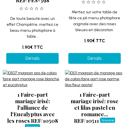
REF/PES-398
Mettez sur votre table de
fête ce joli menu photophore
De toute beauté avec un
originale avec des roses
effet Champêtre, mettez ce
bleues en décoration.
beau menu photophore à
table...
1.90€
TTC
1.90€
TTC
Détails
Détails
1 Faire-part
1 Faire-part
mariage irisé:
mariage irisé: rose
l'alliance de
et lilas pastel en
l'Eucalyptus avec
romance...
les roses REF/10508
REF/10511
Nouveau
Nouveau