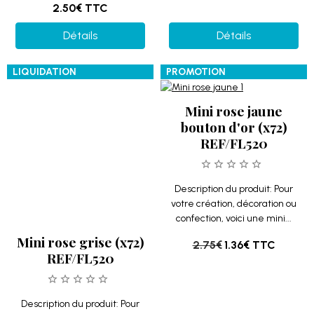
2.50€
TTC
Détails
Détails
LIQUIDATION
PROMOTION
Mini rose grise (x72)
Mini rose jaune
REF/FL520
bouton d'or (x72)
REF/FL520
Description du produit: Pour
votre création, décoration ou
Description du produit: Pour
confection, voici une mini...
votre création, décoration ou
confection, voici une mini...
2.75€
1.93€
TTC
2.75€
1.36€
TTC
Détails
Détails
PROMOTION
PROMOTION