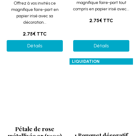
Pétale de rose
1 Bouquet décoratif
métallisée or (x100)
bleu royal en tissu
REF/2869
avec 48 mini roses
sur tige REF/FL680
Idéal pour la décoration de
table lors d'une fête ou pour
la sortie d'église lors d'un
Avec cette tige mini rose
mariage, voici...
bleu royal décorative, vous
allez faire de belles
2.99€
TTC
Indisponible
décorations...
2.99€
1.32€
TTC
Détails
Détails
LIQUIDATION
LIQUIDATION