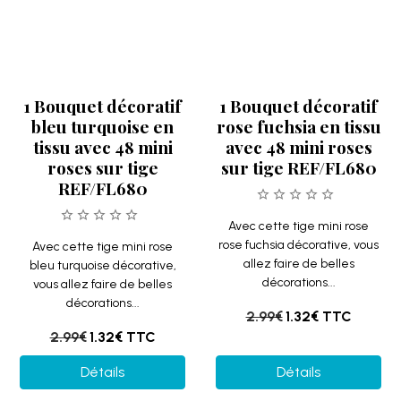
2.99€
1.32€
TTC
2.99€
1.32€
TTC
Détails
Détails
LIQUIDATION
LIQUIDATION
1 Bouquet décoratif
Pétale de rose de
gris en tissu avec 48
couleur rose gold
mini roses sur tige
métallique (x100)
REF/FL680
REF/2869