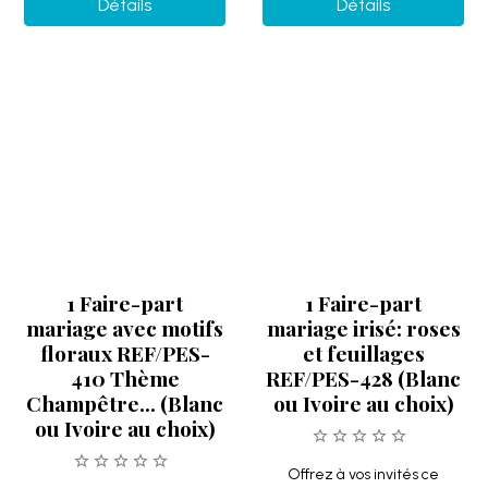
Champêtre... (Blanc
ou Ivoire au choix)
ou Ivoire au choix)
Offrez à vos invités ce
magnifique faire-part tout
Offrez à vos invités ce
compris en papier irisé avec...
magnifique faire-part en
papier irisé avec sa
2.75€
TTC
décoration...
2.75€
TTC
Détails
Détails
LIQUIDATION