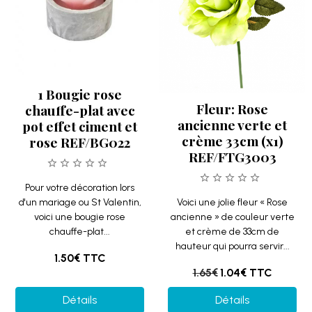
1 Bougie rose
Fleur: Rose
chauffe-plat avec
ancienne verte et
pot effet ciment et
crème 33cm (x1)
rose REF/BG022
REF/FTG3003
Pour votre décoration lors
d'un mariage ou St Valentin,
Voici une jolie fleur « Rose
voici une bougie rose
ancienne » de couleur verte
chauffe-plat...
et crème de 33cm de
hauteur qui pourra servir...
1.50€
TTC
1.65€
1.04€
TTC
Détails
Détails