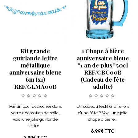
Kit grande
1 Chope à bière
guirlande lettre
anniversaire bleue
métallique
"1 an de plus" 50cl
anniversaire bleue
REF/CBC00B
6m (x1)
(Cadeau de fête
REF/GLMA00B
adulte)
Parfait pour accrocher dans
Un cadeau festif à faire lors
votre décoration de salle,
d'une fête ? Voici une jolie
voici une jolie guirlande
chope à bière...
lettre...
6.99€
TTC
5.99€
TTC