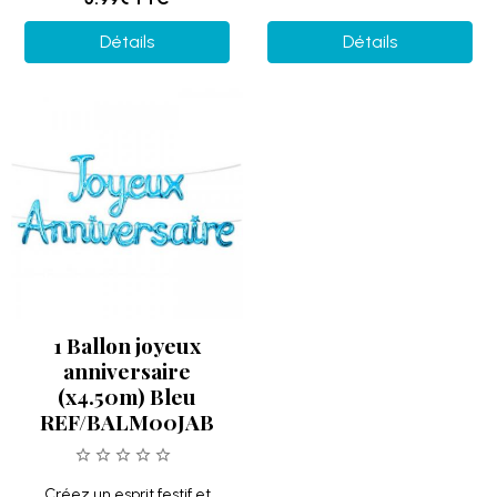
Détails
Détails
1 Ballon joyeux
anniversaire
(x4.50m) Bleu
REF/BALM00JAB
Créez un esprit festif et