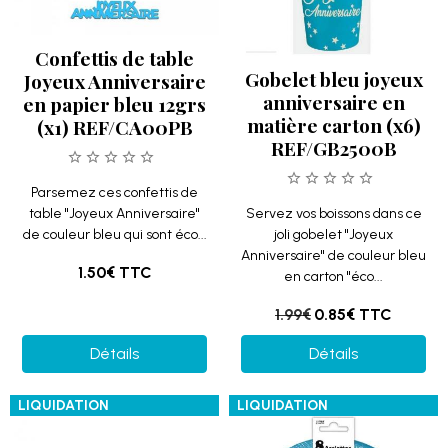
Confettis de table
Gobelet bleu joyeux
Joyeux Anniversaire
anniversaire en
en papier bleu 12grs
matière carton (x6)
(x1) REF/CA00PB
REF/GB2500B
Parsemez ces confettis de
table "Joyeux Anniversaire"
Servez vos boissons dans ce
de couleur bleu qui sont éco...
joli gobelet "Joyeux
Anniversaire" de couleur bleu
1.50€
TTC
en carton "éco...
1.99€
0.85€
TTC
Détails
Détails
LIQUIDATION
LIQUIDATION