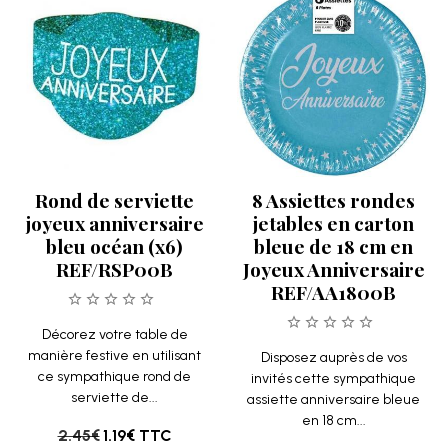
Rond de serviette
8 Assiettes rondes
joyeux anniversaire
jetables en carton
bleu océan (x6)
bleue de 18 cm en
REF/RSP00B
Joyeux Anniversaire
REF/AA1800B
Décorez votre table de
manière festive en utilisant
Disposez auprès de vos
ce sympathique rond de
invités cette sympathique
serviette de...
assiette anniversaire bleue
en 18 cm...
2.45€
1.19€
TTC