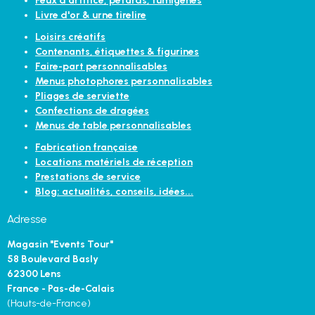
Feux d'artifice, pétards, fumigènes
Livre d'or & urne tirelire
Loisirs créatifs
Contenants, étiquettes & figurines
Faire-part personnalisables
Menus photophores personnalisables
Pliages de serviette
Confections de dragées
Menus de table personnalisables
Fabrication française
Locations matériels de réception
Prestations de service
Blog: actualités, conseils, idées...
Adresse
Magasin "Events Tour"
58 Boulevard Basly
62300 Lens
France - Pas-de-Calais
(Hauts-de-France)