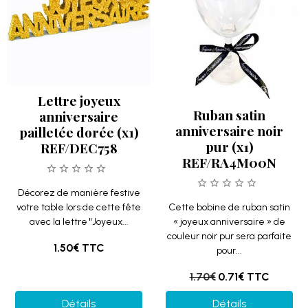
Lettre joyeux
Ruban satin
anniversaire
anniversaire noir
pailletée dorée (x1)
pur (x1)
REF/DEC758
REF/RA4M00N
Décorez de manière festive
votre table lors de cette fête
Cette bobine de ruban satin
avec la lettre "Joyeux...
« joyeux anniversaire » de
couleur noir pur sera parfaite
1.50€
TTC
pour...
1.70€
0.71€
TTC
Détails
Détails