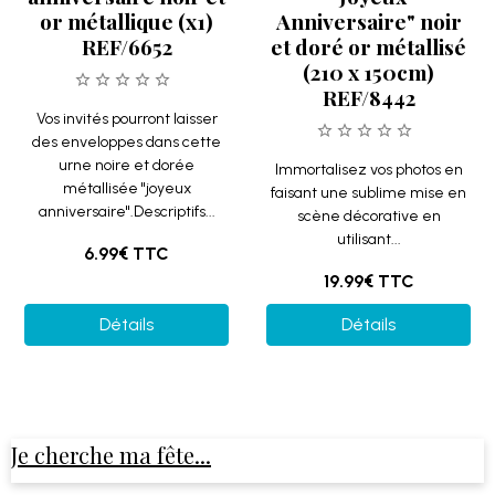
or métallique (x1)
Anniversaire" noir
REF/6652
et doré or métallisé
(210 x 150cm)
REF/8442
Vos invités pourront laisser
des enveloppes dans cette
urne noire et dorée
Immortalisez vos photos en
métallisée "joyeux
faisant une sublime mise en
anniversaire".Descriptifs...
scène décorative en
utilisant...
6.99€
TTC
19.99€
TTC
Détails
Détails
Je cherche ma fête...