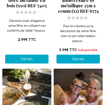
doré métallisé en
anniversaire or
bois (x10) REF/7405
métallique 25m x
10mm (x1) REF/6774
Décorez avec élégance
votre fête en utilisant ces
Pour la création ou la
confettis de table "Joyeux...
décoration de votre fête,
voici un joli ruban bolduc
2.99€
TTC
joyeux...
3.99€
TTC
Indisponible
Détails
Détails