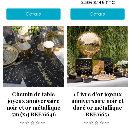
5.50€
3.14€
TTC
Détails
Détails
Chemin de table
1 Livre d'or joyeux
joyeux anniversaire
anniversaire noir et
noir et or métallique
doré or métallique
5m (x1) REF/6646
REF/6651