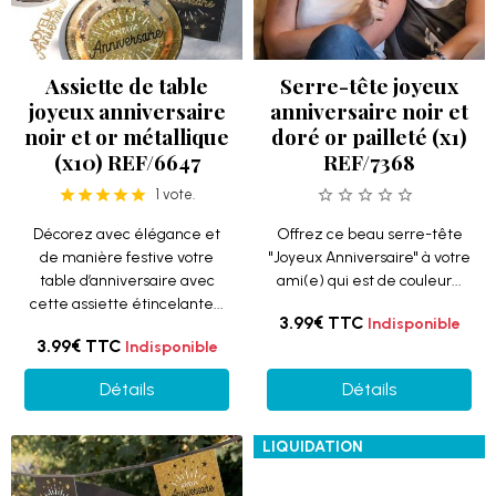
Assiette de table
Serre-tête joyeux
joyeux anniversaire
anniversaire noir et
noir et or métallique
doré or pailleté (x1)
(x10) REF/6647
REF/7368
1 vote.
Décorez avec élégance et
Offrez ce beau serre-tête
de manière festive votre
"Joyeux Anniversaire" à votre
table d’anniversaire avec
ami(e) qui est de couleur...
cette assiette étincelante...
3.99€
TTC
Indisponible
3.99€
TTC
Indisponible
Détails
Détails
LIQUIDATION