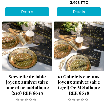
2.99€
TTC
Détails
Détails
Serviette de table
10 Gobelets cartons:
joyeux anniversaire
joyeux anniversaire
noir et or métallique
(27cl) Or Métallique
(x10) REF/6649
REF/6648