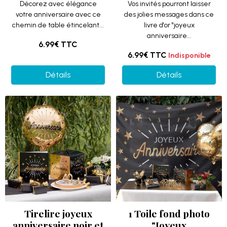
Décorez avec élégance
Vos invités pourront laisser
votre anniversaire avec ce
des jolies messages dans ce
chemin de table étincelant...
livre d'or "joyeux
anniversaire...
6.99€
TTC
6.99€
TTC
Indisponible
Détails
Détails
Tirelire joyeux
1 Toile fond photo
anniversaire noir et
"Joyeux