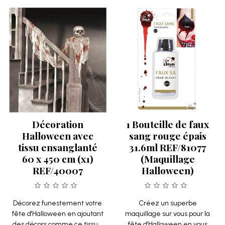
Décoration
1 Bouteille de faux
Halloween avec
sang rouge épais
tissu ensanglanté
31.6ml REF/81077
60 x 450 cm (x1)
(Maquillage
REF/40007
Halloween)
Décorez funestement votre
Créez un superbe
fête d'Halloween en ajoutant
maquillage sur vous pour la
des décors comme ce tissu...
fête d'Halloween en vous