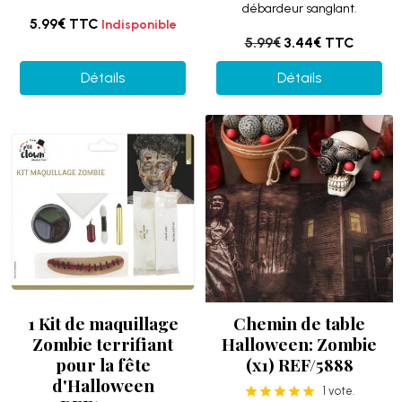
débardeur sanglant.
5.99€
TTC
Indisponible
5.99€
3.44€
TTC
Détails
Détails
1 Kit de maquillage
Chemin de table
Zombie terrifiant
Halloween: Zombie
pour la fête
(x1) REF/5888
d'Halloween
1 vote.