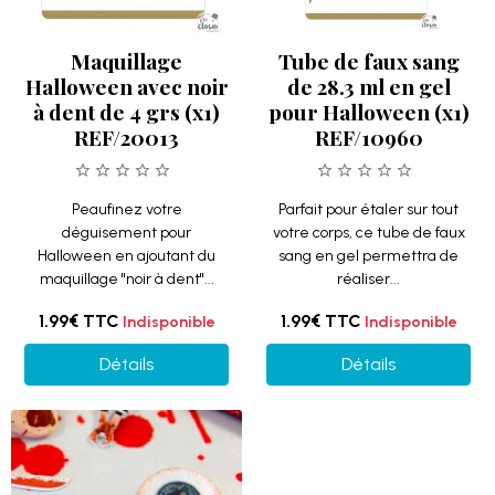
Maquillage
Tube de faux sang
Halloween avec noir
de 28.3 ml en gel
à dent de 4 grs (x1)
pour Halloween (x1)
REF/20013
REF/10960
Peaufinez votre
Parfait pour étaler sur tout
déguisement pour
votre corps, ce tube de faux
Halloween en ajoutant du
sang en gel permettra de
maquillage "noir à dent"...
réaliser...
1.99€
TTC
1.99€
TTC
Indisponible
Indisponible
Détails
Détails