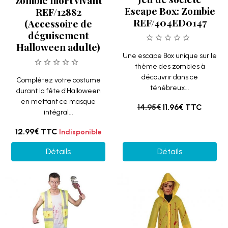
zombie mort vivant
Escape Box: Zombie
REF/12882
REF/404ED0147
(Accessoire de
déguisement
Halloween adulte)
Une escape Box unique sur le
thème des zombies à
découvrir dans ce
Complétez votre costume
ténébreux...
durant la fête d'Halloween
en mettant ce masque
14.95€
11.96€
TTC
intégral...
12.99€
TTC
Indisponible
Détails
Détails