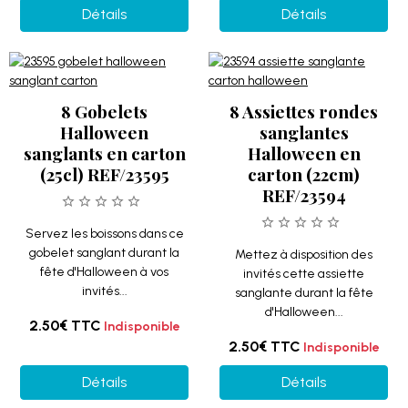
Détails
Détails
8 Gobelets
8 Assiettes rondes
Halloween
sanglantes
sanglants en carton
Halloween en
(25cl) REF/23595
carton (22cm)
REF/23594
Servez les boissons dans ce
gobelet sanglant durant la
Mettez à disposition des
fête d'Halloween à vos
invités cette assiette
invités...
sanglante durant la fête
d'Halloween...
2.50€
TTC
Indisponible
2.50€
TTC
Indisponible
Détails
Détails