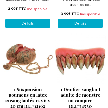
aidant de ce...
3.99€
TTC
Indisponible
3.99€
TTC
Indisponible
Détails
Détails
1 Suspension
1 Dentier sanglant
poumons en latex
adulte de monstre
ensanglantés 12 x 6 x
ou vampire
20 cm REF/12162
REF/34530