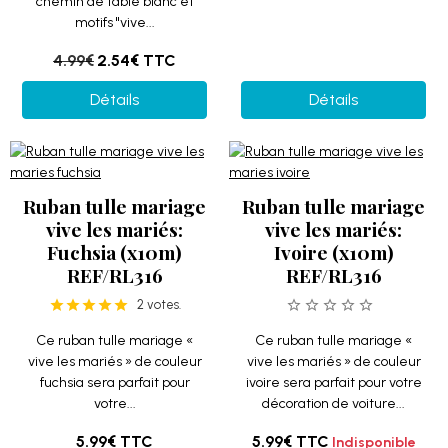
chemin de table blanc et
motifs "vive...
4.99€
2.54€
TTC
Détails
Détails
Ruban tulle mariage
Ruban tulle mariage
vive les mariés:
vive les mariés:
Fuchsia (x10m)
Ivoire (x10m)
REF/RL316
REF/RL316
2 votes.
Ce ruban tulle mariage «
Ce ruban tulle mariage «
vive les mariés » de couleur
vive les mariés » de couleur
fuchsia sera parfait pour
ivoire sera parfait pour votre
votre...
décoration de voiture...
5.99€
TTC
5.99€
TTC
Indisponible