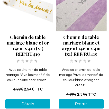
Chemin de table
Chemin de table
mariage blanc et or
mariage blanc et
14cm x 4m (x1)
argent 14cm x 4m
REF/RU419
(x1) REF/RU419
Avec ce chemin de table
Avec ce chemin de table
mariage "Vive les mariés" de
mariage "Vive les mariés" de
couleur blanc et or, créez...
couleur blanc et argent,
créez...
4.99€
2.54€
TTC
4.99€
2.54€
TTC
Détails
Détails