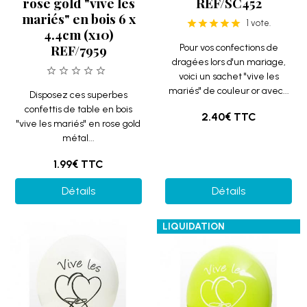
rose gold "vive les
REF/SC452
mariés" en bois 6 x
1 vote.
4.4cm (x10)
REF/7959
Pour vos confections de
dragées lors d'un mariage,
voici un sachet "vive les
mariés" de couleur or avec...
Disposez ces superbes
confettis de table en bois
2.40€
TTC
"vive les mariés" en rose gold
métal...
1.99€
TTC
Détails
Détails
LIQUIDATION