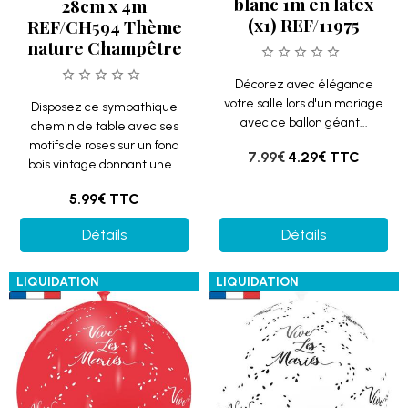
blanc 1m en latex
28cm x 4m
(x1) REF/11975
REF/CH594 Thème
nature Champêtre
Décorez avec élégance
votre salle lors d'un mariage
Disposez ce sympathique
avec ce ballon géant...
chemin de table avec ses
motifs de roses sur un fond
7.99€
4.29€
TTC
bois vintage donnant une...
5.99€
TTC
Détails
Détails
LIQUIDATION
LIQUIDATION