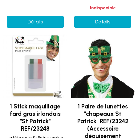
Indisponible
Détails
Détails
1 Stick maquillage
1 Paire de lunettes
fard gras irlandais
"chapeaux St
"St Patrick"
Patrick" REF/23242
REF/23248
(Accessoire
déguisement
La fête de la St Patrick arrive