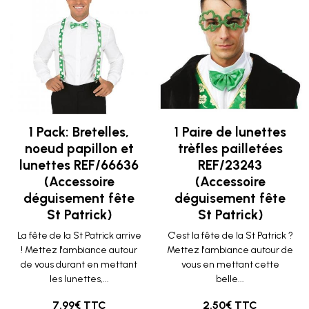
1 Pack: Bretelles,
1 Paire de lunettes
noeud papillon et
trèfles pailletées
lunettes REF/66636
REF/23243
(Accessoire
(Accessoire
déguisement fête
déguisement fête
St Patrick)
St Patrick)
La fête de la St Patrick arrive
C'est la fête de la St Patrick ?
! Mettez l'ambiance autour
Mettez l'ambiance autour de
de vous durant en mettant
vous en mettant cette
les lunettes,...
belle...
7.99€ TTC
2.50€ TTC