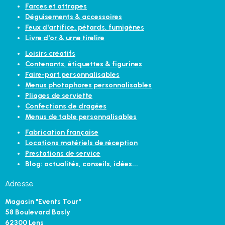
Farces et attrapes
Déguisements & accessoires
Feux d'artifice, pétards, fumigènes
Livre d'or & urne tirelire
Loisirs créatifs
Contenants, étiquettes & figurines
Faire-part personnalisables
Menus photophores personnalisables
Pliages de serviette
Confections de dragées
Menus de table personnalisables
Fabrication française
Locations matériels de réception
Prestations de service
Blog: actualités, conseils, idées...
Adresse
Magasin "Events Tour"
58 Boulevard Basly
62300 Lens