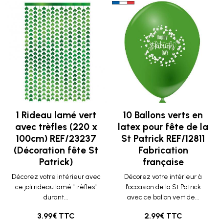
1 Rideau lamé vert
10 Ballons verts en
avec trèfles (220 x
latex pour fête de la
100cm) REF/23237
St Patrick REF/12811
(Décoration fête St
Fabrication
Patrick)
française
Décorez votre intérieur avec
Décorez votre intérieur à
ce joli rideau lamé "trèfles"
l'occasion de la St Patrick
durant...
avec ce ballon vert de...
3.99€ TTC
2.99€ TTC