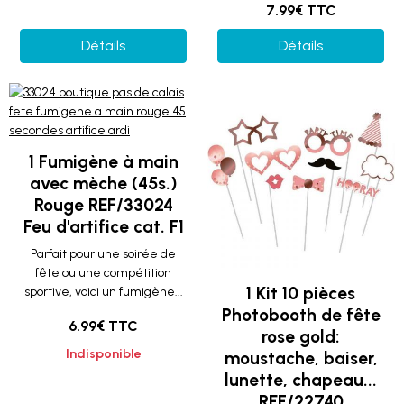
7.99€ TTC
Détails
Détails
1 Fumigène à main
avec mèche (45s.)
Rouge REF/33024
Feu d'artifice cat. F1
Parfait pour une soirée de
fête ou une compétition
1 Kit 10 pièces
sportive, voici un fumigène...
Photobooth de fête
6.99€ TTC
rose gold:
Indisponible
moustache, baiser,
lunette, chapeau...
REF/22740