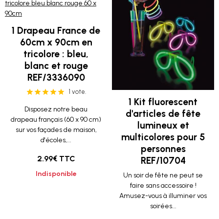
1 Drapeau France de
60cm x 90cm en
tricolore : bleu,
blanc et rouge
REF/3336090
1 vote.
1 Kit fluorescent
Disposez notre beau
d'articles de fête
drapeau français (60 x 90 cm)
lumineux et
sur vos façades de maison,
multicolores pour 5
d'écoles,...
personnes
2.99€ TTC
REF/10704
Indisponible
Un soir de fête ne peut se
faire sans accessoire !
Amusez-vous à illuminer vos
soirées...