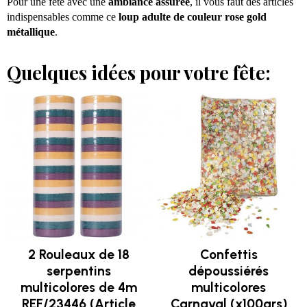
Pour une fête avec une
ambiance assurée
, il vous faut des articles
indispensables comme ce
loup adulte de couleur rose gold
métallique
.
Quelques idées pour votre fête:
2 Rouleaux de 18
Confettis
serpentins
dépoussiérés
multicolores de 4m
multicolores
REF/23446 (Article
Carnaval (x100grs)