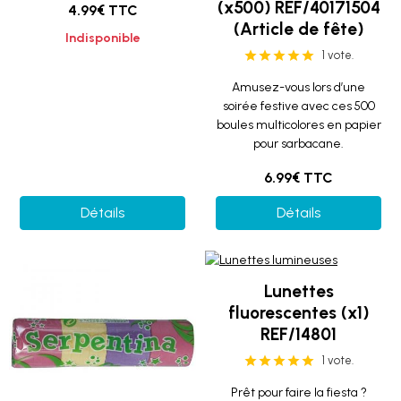
(x500) REF/40171504
4.99€ TTC
(Article de fête)
Indisponible
1 vote.
Amusez-vous lors d’une
soirée festive avec ces 500
boules multicolores en papier
pour sarbacane.
6.99€ TTC
Détails
Détails
Lunettes
fluorescentes (x1)
REF/14801
1 vote.
Prêt pour faire la fiesta ?