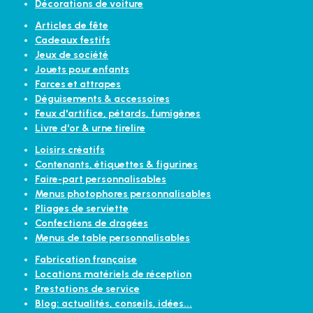
Décorations de voiture
Articles de fête
Cadeaux festifs
Jeux de société
Jouets pour enfants
Farces et attrapes
Déguisements & accessoires
Feux d'artifice, pétards, fumigènes
Livre d'or & urne tirelire
Loisirs créatifs
Contenants, étiquettes & figurines
Faire-part personnalisables
Menus photophores personnalisables
Pliages de serviette
Confections de dragées
Menus de table personnalisables
Fabrication française
Locations matériels de réception
Prestations de service
Blog: actualités, conseils, idées...