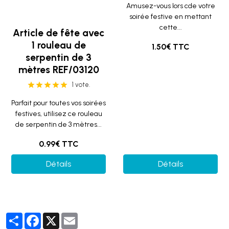
Amusez-vous lors cde votre
soirée festive en mettant
cette...
Article de fête avec
1 rouleau de
1.50€ TTC
serpentin de 3
mètres REF/03120
1 vote.
Parfait pour toutes vos soirées
festives, utilisez ce rouleau
de serpentin de 3 mètres...
0.99€ TTC
Détails
Détails
Partager
Facebook
X
Email