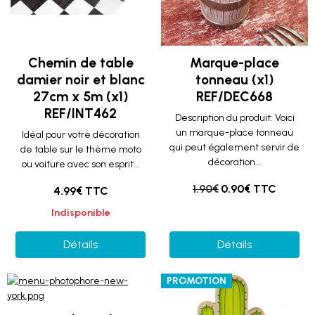
Chemin de table
Marque-place
damier noir et blanc
tonneau (x1)
27cm x 5m (x1)
REF/DEC668
REF/INT462
Description du produit: Voici
un marque-place tonneau
Idéal pour votre décoration
qui peut également servir de
de table sur le thème moto
décoration...
ou voiture avec son esprit...
1.90€
0.90€ TTC
4.99€ TTC
Indisponible
Détails
Détails
PROMOTION