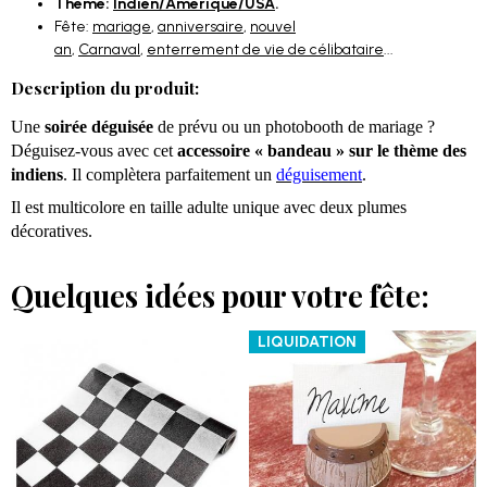
Thème:
Indien/Amérique/USA
.
Fête:
mariage
,
anniversaire
,
nouvel
an
,
Carnaval
,
enterrement de vie de célibataire
...
Description du produit:
Une
soirée déguisée
de prévu ou un photobooth de mariage ?
Déguisez-vous avec cet
accessoire « bandeau » sur le thème des
indiens
. Il complètera parfaitement un
déguisement
.
Il est multicolore en taille adulte unique avec deux plumes
décoratives.
Quelques idées pour votre fête:
LIQUIDATION