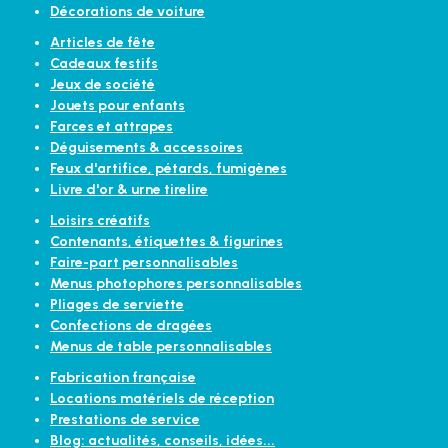
Décorations de voiture
Articles de fête
Cadeaux festifs
Jeux de société
Jouets pour enfants
Farces et attrapes
Déguisements & accessoires
Feux d'artifice, pétards, fumigènes
Livre d'or & urne tirelire
Loisirs créatifs
Contenants, étiquettes & figurines
Faire-part personnalisables
Menus photophores personnalisables
Pliages de serviette
Confections de dragées
Menus de table personnalisables
Fabrication française
Locations matériels de réception
Prestations de service
Blog: actualités, conseils, idées...