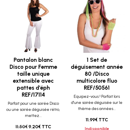
Pantalon blanc
1 Set de
Disco pour Femme
déguisement année
taille unique
80 /Disco
extensible avec
multicolore fluo
pattes d'éph
REF/50561
REF/17114
Equipez-vous ! Parfait lors
d'une soirée déguisée sur le
Parfait pour une soirée Disco
thème des années...
ou une soirée déguisée rétro,
mettez...
11.99€ TTC
11.50€
9.20€ TTC
Indisponible