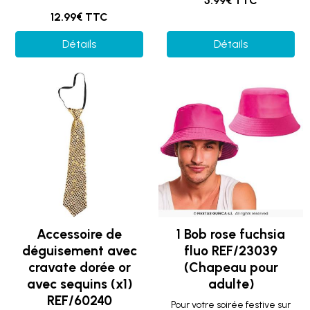
5.99€ TTC
12.99€ TTC
Détails
Détails
Accessoire de
1 Bob rose fuchsia
déguisement avec
fluo REF/23039
cravate dorée or
(Chapeau pour
avec sequins (x1)
adulte)
REF/60240
Pour votre soirée festive sur