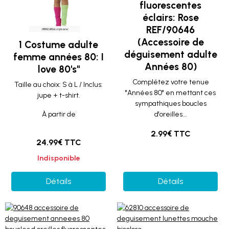
fluorescentes
éclairs: Rose
REF/90646
(Accessoire de
1 Costume adulte
déguisement adulte
femme années 80: I
Années 80)
love 80's"
Complétez votre tenue
Taille au choix: S à L / Inclus:
"Années 80" en mettant ces
jupe + t-shirt.
sympathiques boucles
À partir de
d'oreilles...
2.99€ TTC
24.99€ TTC
Indisponible
Détails
Détails