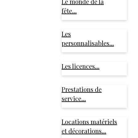
Le monde de la
fête...
Les
personnalisables...
Les licences...
Prestations de
service...
Locations matériels
et décorations...