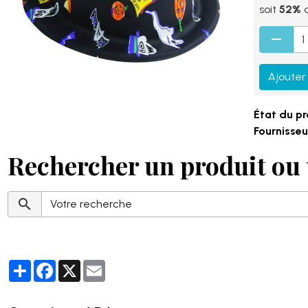
soit
52%
d
Ajouter
État du pr
Fournisseur
Rechercher un produit ou 
Partager
Facebook
X
Email