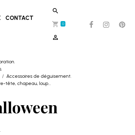
E
CONTACT
0
oration.
.
Accessoires de déguisement.
-tête, chapeau, loup...
lloween
1