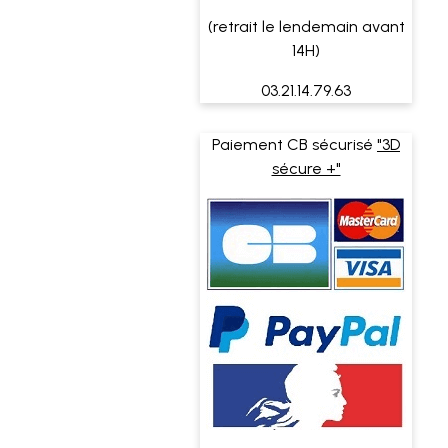
(retrait le lendemain avant
14H)
03.21.14.79.63
Paiement CB sécurisé
"3D
sécure +"