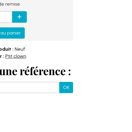
e remise
 au panier
oduit :
Neuf
 :
Ptit clown
une référence :
OK