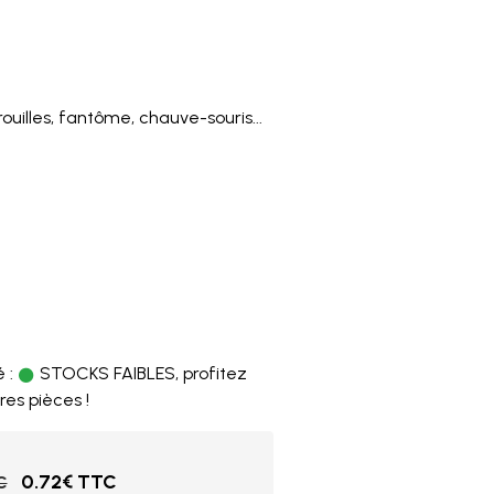
uilles, fantôme, chauve-souris...
2
 :
STOCKS FAIBLES, profitez
res pièces !
0.72€ TTC
C