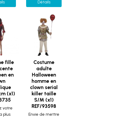
ils
Détails
 fille
Costume
cente
adulte
een en
Halloween
wn
homme en
lique
clown serial
cm (x1)
killer taille
3735
S/M (x1)
REF/93598
z votre
a plus
Envie de mettre