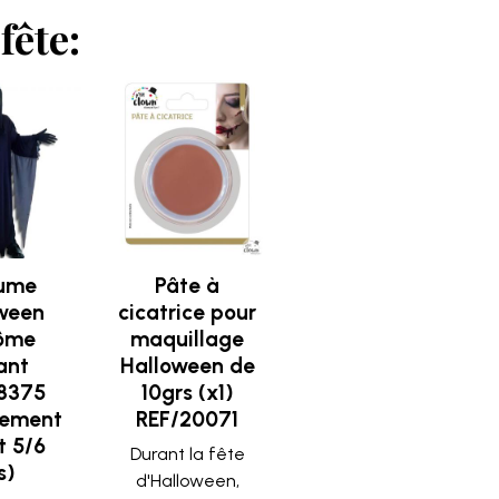
fête:
ume
Pâte à
ween
cicatrice pour
ôme
maquillage
ant
Halloween de
8375
10grs (x1)
sement
REF/20071
t 5/6
Durant la fête
s)
d'Halloween,