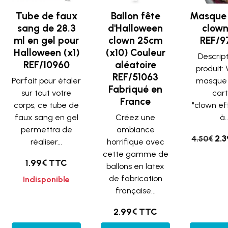
Tube de faux
Ballon fête
Masque 
sang de 28.3
d'Halloween
clown
ml en gel pour
clown 25cm
REF/9
Halloween (x1)
(x10) Couleur
Descrip
REF/10960
aléatoire
produit: 
REF/51063
Parfait pour étaler
masque 
Fabriqué en
sur tout votre
car
France
corps, ce tube de
"clown ef
faux sang en gel
Créez une
à..
permettra de
ambiance
2.
4.50€
réaliser...
horrifique avec
cette gamme de
1.99€ TTC
ballons en latex
de fabrication
Indisponible
française...
2.99€ TTC