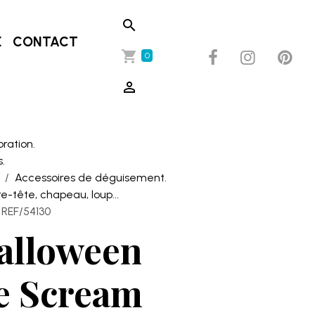
E
CONTACT
0
oration.
.
Accessoires de déguisement.
-tête, chapeau, loup...
 REF/54130
alloween
e Scream