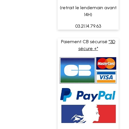
(retrait le lendemain avant
14H)
03.21.14.79.63
Paiement CB sécurisé
"3D
sécure +"