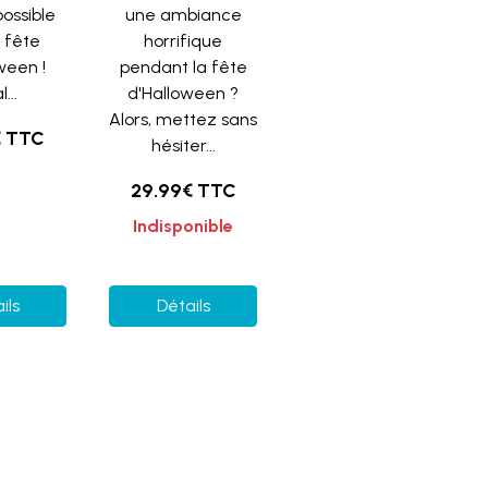
possible
une ambiance
a fête
horrifique
ween !
pendant la fête
...
d'Halloween ?
Alors, mettez sans
€ TTC
hésiter...
29.99€ TTC
Indisponible
ils
Détails