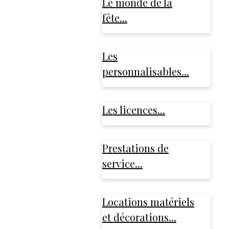
Le monde de la
fête...
Les
personnalisables...
Les licences...
Prestations de
service...
Locations matériels
et décorations...