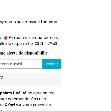
e sympathique masque fantôme
 :
En rupture, contactez-nous
re la disponibilité: 03.21.14.79.63
ne alerte de disponibilité
Valider
TC
points fidélité
en ajoutant ce
votre commande. Soit une
 de
0.06€
sur votre prochaine
e.