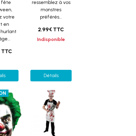
a fête
ressemblez à vos
oween,
monstres
z votre
préférés...
t en
2.99€ TTC
hurlant
âge...
Indisponible
€ TTC
ils
Détails
ION