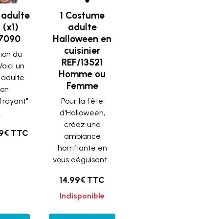
adulte
1 Costume
 (x1)
adulte
7090
Halloween en
cuisinier
tion du
REF/13521
Voici un
Homme ou
adulte
Femme
ton
frayant"
Pour la fête
.
d'Halloween,
créez une
39€ TTC
ambiance
horrifiante en
vous déguisant...
14.99€ TTC
Indisponible