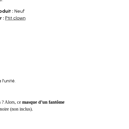
oduit :
Neuf
 :
Ptit clown
l'unité.
n
? Alors, ce
masque d’un fantôme
oire (non inclus).