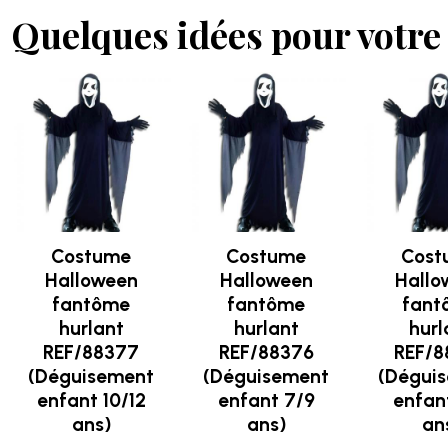
Quelques idées pour votre 
Costume
Costume
Cost
Halloween
Halloween
Hallo
fantôme
fantôme
fant
hurlant
hurlant
hurl
REF/88377
REF/88376
REF/8
(Déguisement
(Déguisement
(Dégui
enfant 10/12
enfant 7/9
enfan
ans)
ans)
an