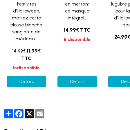
festivités
en mettant
lugubre 
d'Halloween,
ce masque
pour l
mettez cette
intégral...
d'Hallo
blouse blanche
Idéal
14.99€ TTC
sanglante de
24.99
médecin...
Indisponible
11.99€
14.99€
TTC
Indisponible
Détails
Détails
Déta
Partager
Facebook
X
Email