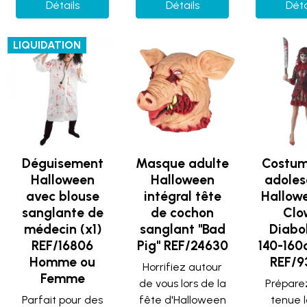
Détails
Détails
Déta
LIQUIDATION
Déguisement
Masque adulte
Costume
Halloween
Halloween
adoles
avec blouse
intégral tête
Hallow
sanglante de
de cochon
Clo
médecin (x1)
sanglant "Bad
Diabo
REF/16806
Pig" REF/24630
140-160
Homme ou
REF/9
Horrifiez autour
Femme
de vous lors de la
Prépare
Parfait pour des
fête d'Halloween
tenue l