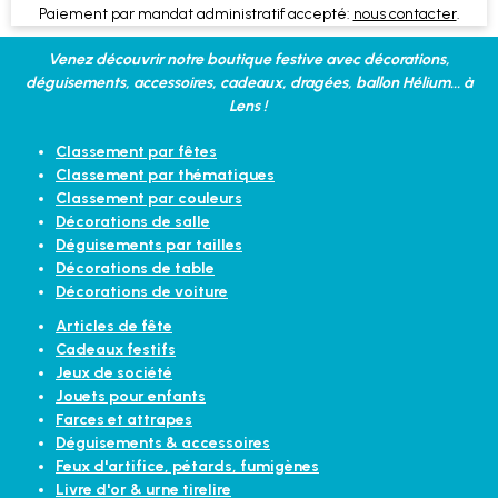
Paiement par mandat administratif accepté:
nous contacter
.
Venez découvrir notre boutique festive avec décorations,
déguisements, accessoires, cadeaux, dragées, ballon Hélium... à
Lens !
Classement par fêtes
Classement par thématiques
Classement par couleurs
Décorations de salle
Déguisements par tailles
Décorations de table
Décorations de voiture
Articles de fête
Cadeaux festifs
Jeux de société
Jouets pour enfants
Farces et attrapes
Déguisements & accessoires
Feux d'artifice, pétards, fumigènes
Livre d'or & urne tirelire