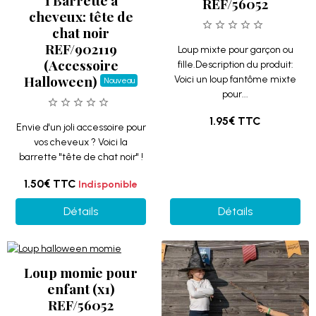
1 Barrette à
REF/56052
cheveux: tête de
chat noir
REF/902119
Loup mixte pour garçon ou
(Accessoire
fille.Description du produit:
Halloween)
Voici un loup fantôme mixte
Nouveau
pour...
1.95€
TTC
Envie d'un joli accessoire pour
vos cheveux ? Voici la
barrette "tête de chat noir" !
1.50€
TTC
Indisponible
Détails
Détails
Loup momie pour
enfant (x1)
REF/56052