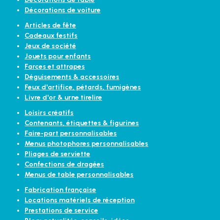
Décorations de voiture
Articles de fête
Cadeaux festifs
Jeux de société
Jouets pour enfants
Farces et attrapes
Déguisements & accessoires
Feux d'artifice, pétards, fumigènes
Livre d'or & urne tirelire
Loisirs créatifs
Contenants, étiquettes & figurines
Faire-part personnalisables
Menus photophores personnalisables
Pliages de serviette
Confections de dragées
Menus de table personnalisables
Fabrication française
Locations matériels de réception
Prestations de service