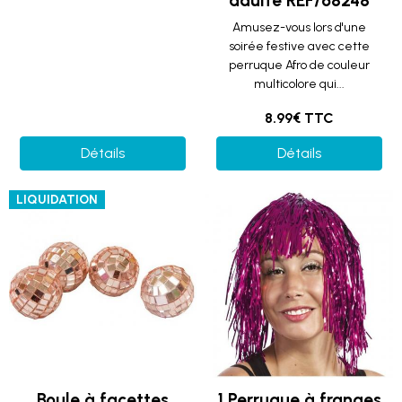
adulte REF/68248
Amusez-vous lors d'une
soirée festive avec cette
perruque Afro de couleur
multicolore qui...
8.99€ TTC
Détails
Détails
LIQUIDATION
Boule à facettes
1 Perruque à franges