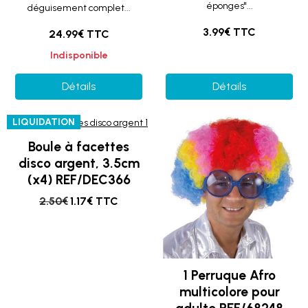
éponges"...
déguisement complet...
3.99€ TTC
24.99€ TTC
Indisponible
Détails
Détails
LIQUIDATION
Boule à facettes
disco argent, 3.5cm
(x4) REF/DEC366
2.50€
1.17€ TTC
1 Perruque Afro
multicolore pour