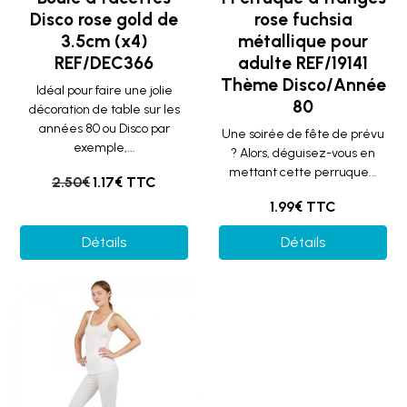
Disco rose gold de
rose fuchsia
3.5cm (x4)
métallique pour
REF/DEC366
adulte REF/19141
Thème Disco/Année
Idéal pour faire une jolie
80
décoration de table sur les
années 80 ou Disco par
Une soirée de fête de prévu
exemple,...
? Alors, déguisez-vous en
mettant cette perruque...
2.50€
1.17€ TTC
1.99€ TTC
Détails
Détails