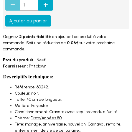
Ajouter au panier
Gagnez
2 points fidélité
en ajoutant ce produit à votre
commande. Soit une réduction de
0.06€
sur votre prochaine
commande.
État du produit :
Neuf
Fournisseur :
Ptit clown
Descriptifs techniques:
Référence: 60242.
Couleur:
noir
.
Taille: 40 cm de longueur.
Matière: Polyester.
Conditionnement: Cravate avec sequins vendu à l'unité.
Thème:
Disco/Années 80
.
Fête:
mariage
,
anniversaire
,
nouvel an
,
Carnaval
,
retraite
,
enterrement de vie de célibataire
...