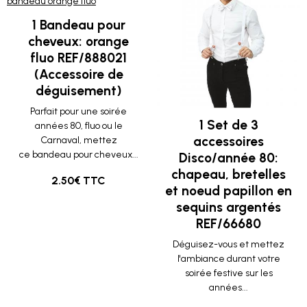
1 Bandeau pour
cheveux: orange
fluo REF/888021
(Accessoire de
déguisement)
Parfait pour une soirée
1 Set de 3
années 80, fluo ou le
accessoires
Carnaval, mettez
ce bandeau pour cheveux...
Disco/année 80:
chapeau, bretelles
2.50€ TTC
et noeud papillon en
sequins argentés
REF/66680
Déguisez-vous et mettez
l'ambiance durant votre
soirée festive sur les
années...