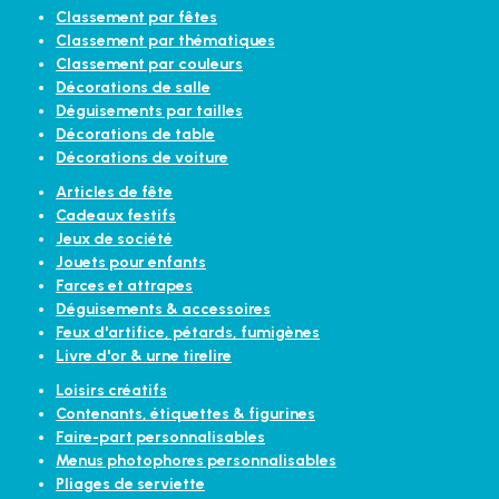
Classement par fêtes
Classement par thématiques
Classement par couleurs
Décorations de salle
Déguisements par tailles
Décorations de table
Décorations de voiture
Articles de fête
Cadeaux festifs
Jeux de société
Jouets pour enfants
Farces et attrapes
Déguisements & accessoires
Feux d'artifice, pétards, fumigènes
Livre d'or & urne tirelire
Loisirs créatifs
Contenants, étiquettes & figurines
Faire-part personnalisables
Menus photophores personnalisables
Pliages de serviette