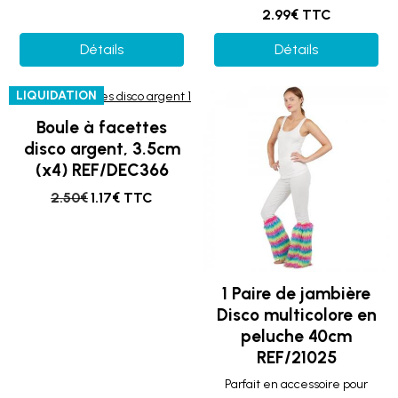
2.99€ TTC
Détails
Détails
LIQUIDATION
Boule à facettes
disco argent, 3.5cm
(x4) REF/DEC366
2.50€
1.17€ TTC
1 Paire de jambière
Disco multicolore en
peluche 40cm
REF/21025
Parfait en accessoire pour