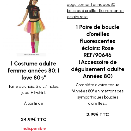
1 Paire de boucle
d'oreilles
fluorescentes
éclairs: Rose
REF/90646
(Accessoire de
1 Costume adulte
déguisement adulte
femme années 80: I
Années 80)
love 80's"
Complétez votre tenue
Taille au choix: S à L / Inclus:
"Années 80" en mettant ces
jupe + t-shirt.
sympathiques boucles
À partir de
d'oreilles...
2.99€ TTC
24.99€ TTC
Indisponible