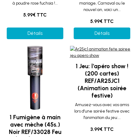
à poudre rose fuchsia !...
mariage, Carnaval ou le
nouvel an, voici un...
5.99€ TTC
5.99€ TTC
Détails
Détails
1 Jeu: l'apéro show !
(200 cartes)
REF/AR25JC1
(Animation soirée
festive)
Amusez-vous avec vos amis
lors d'une soirée festive avec
1 Fumigène à main
l'animation du jeu:...
avec mèche (45s.)
3.99€ TTC
Noir REF/33028 Feu