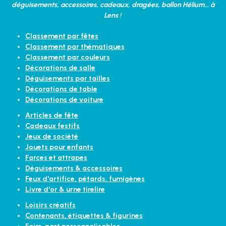
déguisements, accessoires, cadeaux, dragées, ballon Hélium... à
Lens !
Classement par fêtes
Classement par thématiques
Classement par couleurs
Décorations de salle
Déguisements par tailles
Décorations de table
Décorations de voiture
Articles de fête
Cadeaux festifs
Jeux de société
Jouets pour enfants
Farces et attrapes
Déguisements & accessoires
Feux d'artifice, pétards, fumigènes
Livre d'or & urne tirelire
Loisirs créatifs
Contenants, étiquettes & figurines