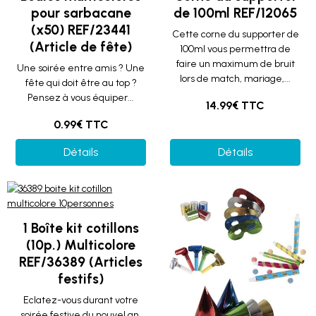
pour sarbacane
de 100ml REF/12065
(x50) REF/23441
Cette corne du supporter de
(Article de fête)
100ml vous permettra de
faire un maximum de bruit
Une soirée entre amis ? Une
lors de match, mariage,...
fête qui doit être au top ?
Pensez à vous équiper...
14.99€ TTC
0.99€ TTC
Détails
Détails
1 Boîte kit cotillons
(10p.) Multicolore
REF/36389 (Articles
festifs)
Eclatez-vous durant votre
soirée festive du nouvel an,