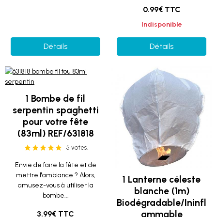
0.99€ TTC
Indisponible
Détails
Détails
1 Bombe de fil
serpentin spaghetti
pour votre fête
(83ml) REF/631818
5 votes.
Envie de faire la fête et de
mettre l'ambiance ? Alors,
1 Lanterne céleste
amusez-vous à utiliser la
blanche (1m)
bombe...
Biodégradable/Ininfl
ammable
3.99€ TTC