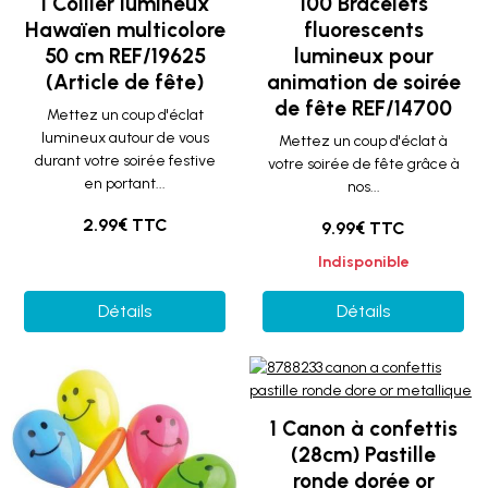
1 Collier lumineux
100 Bracelets
Hawaïen multicolore
fluorescents
50 cm REF/19625
lumineux pour
(Article de fête)
animation de soirée
de fête REF/14700
Mettez un coup d'éclat
lumineux autour de vous
Mettez un coup d'éclat à
durant votre soirée festive
votre soirée de fête grâce à
en portant...
nos...
2.99€ TTC
9.99€ TTC
Indisponible
Détails
Détails
1 Canon à confettis
(28cm) Pastille
ronde dorée or