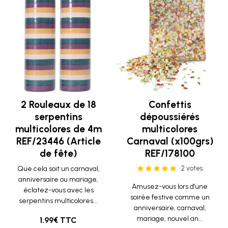
2 Rouleaux de 18
Confettis
serpentins
dépoussiérés
multicolores de 4m
multicolores
REF/23446 (Article
Carnaval (x100grs)
de fête)
REF/178100
Que cela soit un carnaval,
2 votes.
anniversaire ou mariage,
Amusez-vous lors d'une
éclatez-vous avec les
soirée festive comme un
serpentins multicolores...
anniversaire, carnaval,
mariage, nouvel an...
1.99€ TTC