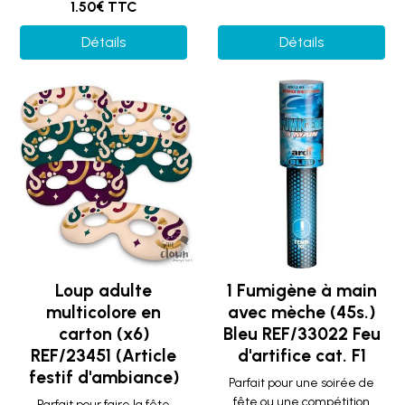
1.50€ TTC
Détails
Détails
Loup adulte
1 Fumigène à main
multicolore en
avec mèche (45s.)
carton (x6)
Bleu REF/33022 Feu
REF/23451 (Article
d'artifice cat. F1
festif d'ambiance)
Parfait pour une soirée de
fête ou une compétition
Parfait pour faire la fête