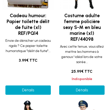
Cadeau humour:
Costume adulte
Papier toilette délit
femme policière
de fuite (x1)
sexy S-M en bleu
REF/PQ14
marine (x1)
REF/44098
Envie de dénicher un cadeau
rigolo ? Ce papier toilette
Avec cette tenue, vous allez
humoristique "délit de fuite"...
mettre les hommes à
genoux ! idéal lors de votre
3.99€ TTC
soirée...
25.99€ TTC
Indisponible
Détails
Détails