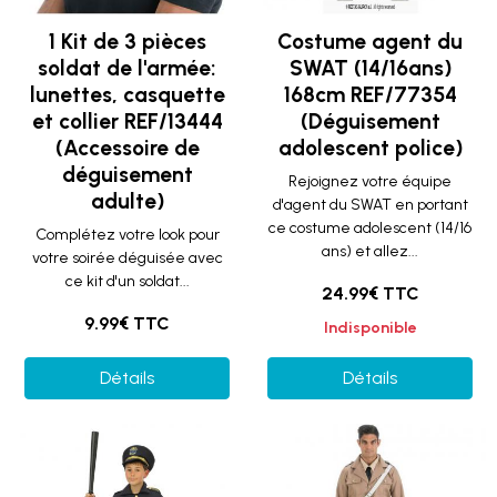
1 Kit de 3 pièces
Costume agent du
soldat de l'armée:
SWAT (14/16ans)
lunettes, casquette
168cm REF/77354
et collier REF/13444
(Déguisement
(Accessoire de
adolescent police)
déguisement
Rejoignez votre équipe
adulte)
d'agent du SWAT en portant
ce costume adolescent (14/16
Complétez votre look pour
ans) et allez...
votre soirée déguisée avec
ce kit d'un soldat...
24.99€ TTC
9.99€ TTC
Indisponible
Détails
Détails