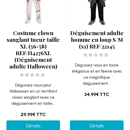
Costume clown
Déguisement adulte
sanglant tueur taille
homme en loup S/M
XL (56-58)
(x1) REF/22145
REF/H4276XL
(Déguisement
adulte Halloween)
Déguisez-vous en toute
élégance et en féerie avec
ce magnifique
dégusiement...
Déguisez-vous pour
Halloween en un terrifiant
34.99€
TTC
clown sanglant avec ce
déguisement en taille...
29.99€
TTC
Détails
Détails