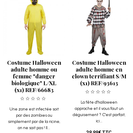
Costume Halloween
Costume Halloween
adulte homme ou
adulte homme en
femme "danger
clown terrifiant S/M
biologique" L/XL
(x1) REF/93613
(x1) REF/66683
La fête d'halloween
approche et il vous faut un
Une zone est infectée soit
déguisement ? C'est parfait,
par des zombies ou
ici...
simplement par de la ricine,
on ne sait pas ! Il...
29.99€
TTC