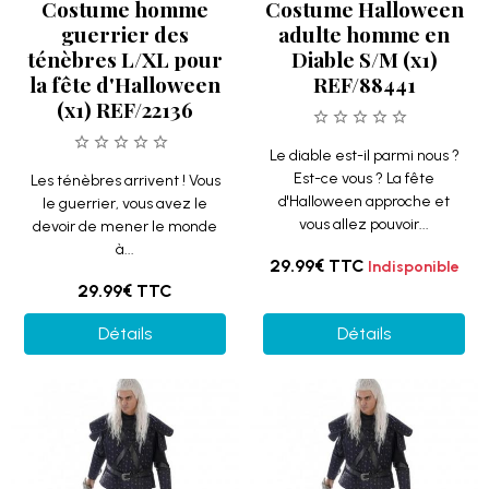
Costume homme
Costume Halloween
guerrier des
adulte homme en
ténèbres L/XL pour
Diable S/M (x1)
la fête d'Halloween
REF/88441
(x1) REF/22136
Le diable est-il parmi nous ?
Est-ce vous ? La fête
Les ténèbres arrivent ! Vous
d'Halloween approche et
le guerrier, vous avez le
vous allez pouvoir...
devoir de mener le monde
à...
29.99€
TTC
Indisponible
29.99€
TTC
Détails
Détails