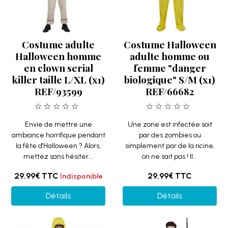
Costume adulte
Costume Halloween
Halloween homme
adulte homme ou
en clown serial
femme "danger
killer taille L/XL (x1)
biologique" S/M (x1)
REF/93599
REF/66682
Envie de mettre une
Une zone est infectée soit
ambiance horrifique pendant
par des zombies ou
la fête d'Halloween ? Alors,
simplement par de la ricine,
mettez sans hésiter...
on ne sait pas ! Il...
29.99€
TTC
29.99€
TTC
Indisponible
Détails
Détails