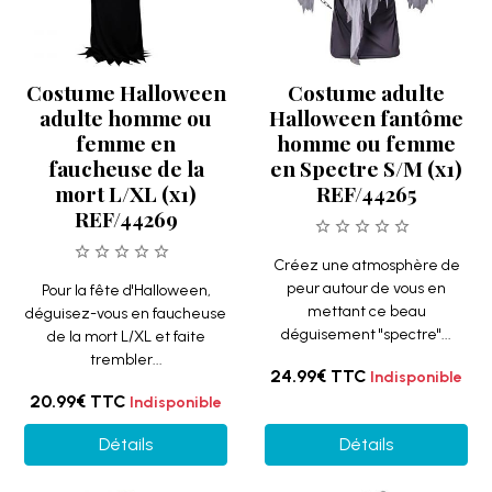
Costume Halloween
Costume adulte
adulte homme ou
Halloween fantôme
femme en
homme ou femme
faucheuse de la
en Spectre S/M (x1)
mort L/XL (x1)
REF/44265
REF/44269
Créez une atmosphère de
peur autour de vous en
Pour la fête d'Halloween,
mettant ce beau
déguisez-vous en faucheuse
déguisement "spectre"...
de la mort L/XL et faite
trembler...
24.99€
TTC
Indisponible
20.99€
TTC
Indisponible
Détails
Détails