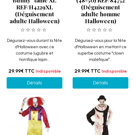
Bunny" taille XL
(48-50) REF/84752
REF/H4229XL
(Déguisement
(Déguisement
adulte homme
adulte Halloween)
Halloween)
Déguisez-vous durant la fête
Déguisez-vous pour la fête
d'Halloween avec ce
d'Halloween en mettant ce
costume lugubre et
superbe costume "clown
horrifique lapin...
maléfique"...
29.99€
TTC
29.99€
TTC
Indisponible
Indisponible
Détails
Détails