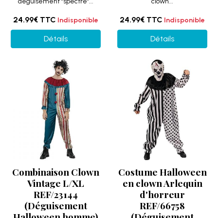
déguisement "spectre"...
clown...
24.99€
TTC
24.99€
TTC
Indisponible
Indisponible
Détails
Détails
Combinaison Clown
Costume Halloween
Vintage L/XL
en clown Arlequin
REF/23144
d'horreur
(Déguisement
REF/66758
Halloween homme)
(Déguisement