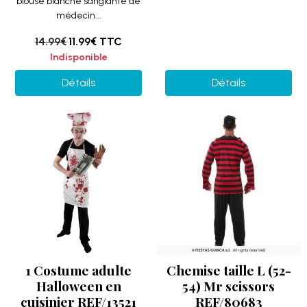
blouse blanche sanglante de
médecin...
14.99€
11.99€
TTC
Indisponible
Détails
Détails
1 Costume adulte
Chemise taille L (52-
Halloween en
54) Mr scissors
cuisinier REF/13521
REF/80683