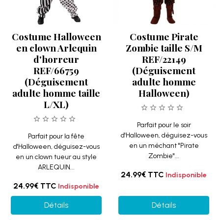
Costume Halloween
Costume Pirate
en clown Arlequin
Zombie taille S/M
d'horreur
REF/22149
REF/66759
(Déguisement
(Déguisement
adulte homme
adulte homme taille
Halloween)
L/XL)
Parfait pour le soir
d'Halloween, déguisez-vous
Parfait pour la fête
en un méchant "Pirate
d'Halloween, déguisez-vous
Zombie"...
en un clown tueur au style
ARLEQUIN...
24.99€
TTC
Indisponible
24.99€
TTC
Indisponible
Détails
Détails