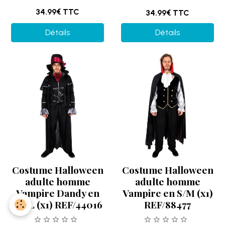
34.99€
TTC
34.99€
TTC
Détails
Détails
Costume Halloween
Costume Halloween
adulte homme
adulte homme
Vampire Dandy en
Vampire en S/M (x1)
L/XL (x1) REF/44016
REF/88477