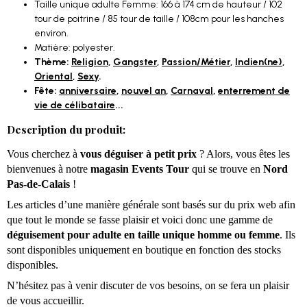
Taille unique adulte Femme: 166 à 174 cm de hauteur / 102
tour de poitrine / 85 tour de taille / 108cm pour les hanches
environ.
Matière: polyester.
Thème:
Religion
,
Gangster
,
Passion/Métier
,
Indien(ne)
,
Oriental
,
Sexy
.
Fête:
anniversaire
,
nouvel an
,
Carnaval
,
enterrement de
vie de célibataire
...
Description du produit:
Vous cherchez à
vous déguiser à petit prix
? Alors, vous êtes les
bienvenues à notre
magasin Events Tour
qui se trouve en
Nord
Pas-de-Calais
!
Les articles d’une manière générale sont basés sur du prix web afin
que tout le monde se fasse plaisir et voici donc une gamme de
déguisement pour adulte en taille unique homme ou femme
.
Ils
sont disponibles uniquement en boutique en fonction des stocks
disponibles.
N’hésitez pas à venir discuter de vos besoins, on se fera un plaisir
de vous accueillir.