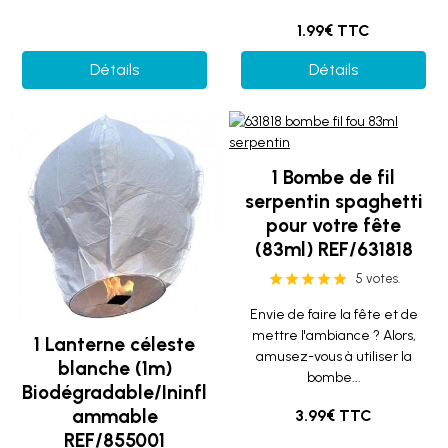
1.99€ TTC
Détails
Détails
1 Bombe de fil
serpentin spaghetti
pour votre fête
(83ml) REF/631818
5 votes.
Envie de faire la fête et de
mettre l'ambiance ? Alors,
1 Lanterne céleste
amusez-vous à utiliser la
blanche (1m)
bombe...
Biodégradable/Ininfl
ammable
3.99€ TTC
REF/855001