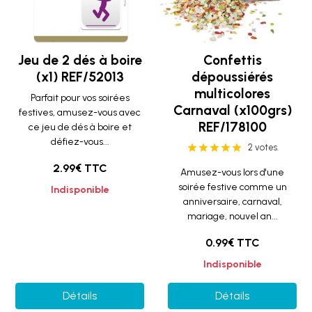
Jeu de 2 dés à boire
Confettis
(x1) REF/52013
dépoussiérés
multicolores
Parfait pour vos soirées
Carnaval (x100grs)
festives, amusez-vous avec
REF/178100
ce jeu de dés à boire et
défiez-vous...
2 votes.
2.99€ TTC
Amusez-vous lors d'une
soirée festive comme un
Indisponible
anniversaire, carnaval,
mariage, nouvel an...
0.99€ TTC
Indisponible
Détails
Détails