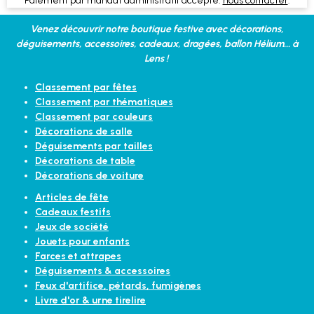
Paiement par mandat administratif accepté:
nous contacter
.
Venez découvrir notre boutique festive avec décorations,
déguisements, accessoires, cadeaux, dragées, ballon Hélium... à
Lens !
Classement par fêtes
Classement par thématiques
Classement par couleurs
Décorations de salle
Déguisements par tailles
Décorations de table
Décorations de voiture
Articles de fête
Cadeaux festifs
Jeux de société
Jouets pour enfants
Farces et attrapes
Déguisements & accessoires
Feux d'artifice, pétards, fumigènes
Livre d'or & urne tirelire