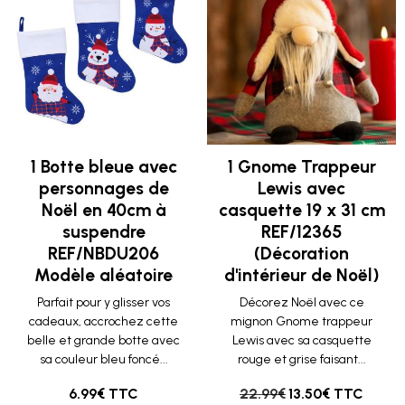
1 Botte bleue avec
1 Gnome Trappeur
personnages de
Lewis avec
Noël en 40cm à
casquette 19 x 31 cm
suspendre
REF/12365
REF/NBDU206
(Décoration
Modèle aléatoire
d'intérieur de Noël)
Parfait pour y glisser vos
Décorez Noël avec ce
cadeaux, accrochez cette
mignon Gnome trappeur
belle et grande botte avec
Lewis avec sa casquette
sa couleur bleu foncé...
rouge et grise faisant...
6.99€ TTC
22.99€
13.50€ TTC