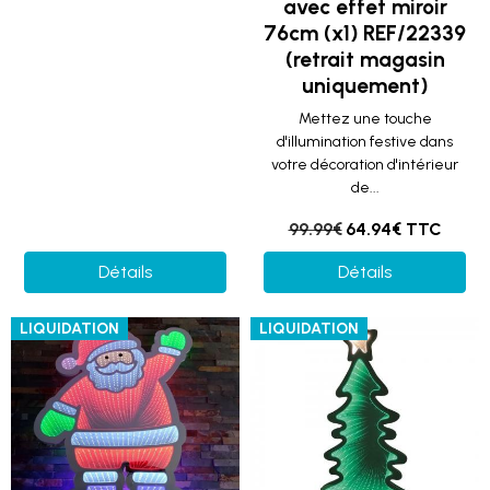
avec effet miroir
76cm (x1) REF/22339
(retrait magasin
uniquement)
Mettez une touche
d'illumination festive dans
votre décoration d'intérieur
de...
99.99€
64.94€ TTC
Détails
Détails
LIQUIDATION
LIQUIDATION