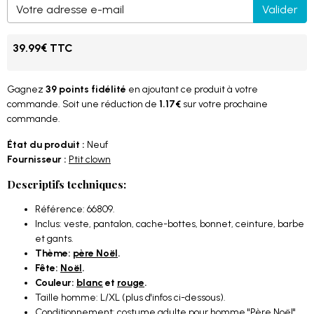
Valider
39.99€ TTC
Gagnez
39 points fidélité
en ajoutant ce produit à votre
commande. Soit une réduction de
1.17€
sur votre prochaine
commande.
État du produit :
Neuf
Fournisseur :
Ptit clown
Descriptifs techniques:
Référence: 66809.
Inclus: veste, pantalon, cache-bottes, bonnet, ceinture, barbe
et gants.
Thème:
père Noël
.
Fête:
Noël
.
Couleur:
blanc
et
rouge
.
Taille homme: L/XL (plus d'infos ci-dessous).
Conditionnement: costume adulte pour homme "Père Noël"