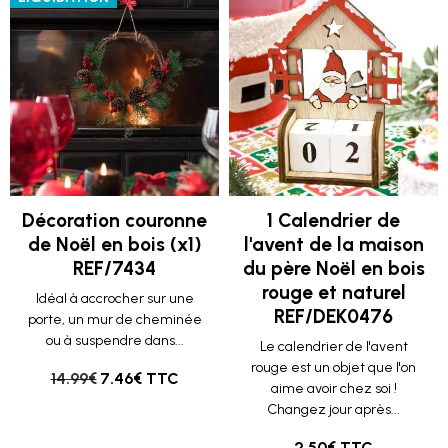
Décoration couronne
1 Calendrier de
de Noël en bois (x1)
l'avent de la maison
REF/7434
du père Noël en bois
rouge et naturel
Idéal à accrocher sur une
REF/DEK0476
porte, un mur de cheminée
ou à suspendre dans...
Le calendrier de l'avent
rouge est un objet que l'on
14.99€
7.46€ TTC
aime avoir chez soi !
Changez jour après...
2.50€ TTC