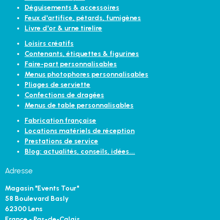
Déguisements & accessoires
Feux d'artifice, pétards, fumigènes
Livre d'or & urne tirelire
Loisirs créatifs
Contenants, étiquettes & figurines
Faire-part personnalisables
Menus photophores personnalisables
Pliages de serviette
Confections de dragées
Menus de table personnalisables
Fabrication française
Locations matériels de réception
Prestations de service
Blog: actualités, conseils, idées...
Adresse
Magasin "Events Tour"
58 Boulevard Basly
62300 Lens
France - Pas-de-Calais