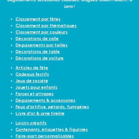
Lens !
Classement par fêtes
Classement par thématiques
Classement par couleurs
Décorations de salle
Déguisements par tailles
Décorations de table
Décorations de voiture
Articles de fête
Cadeaux festifs
Jeux de société
Jouets pour enfants
Farces et attrapes
Déguisements & accessoires
Feux d'artifice, pétards, fumigènes
Livre d'or & urne tirelire
Loisirs créatifs
Contenants, étiquettes & figurines
Faire-part personnalisables