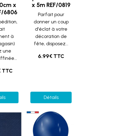
20cm x
x 5m REF/0819
F/6806
Parfait pour
pédition,
donner un coup
ait
d'éclat à votre
ment à
décoration de
agasin)
fête, disposez...
z une
6.99€ TTC
finée...
€ TTC
ils
Détails