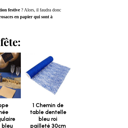
ion festive
? Alors, il faudra donc
rosaces en papier qui sont à
fête:
ppe
1 Chemin de
inée
table dentelle
ulaire
bleu roi
d bleu
pailleté 30cm