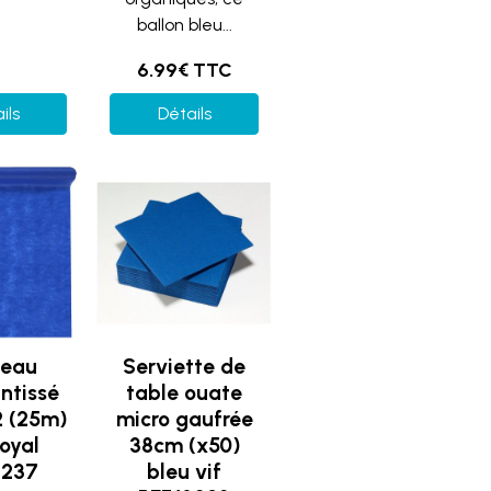
ballon bleu...
6.99€ TTC
ils
Détails
leau
Serviette de
ntissé
table ouate
 (25m)
micro gaufrée
royal
38cm (x50)
8237
bleu vif