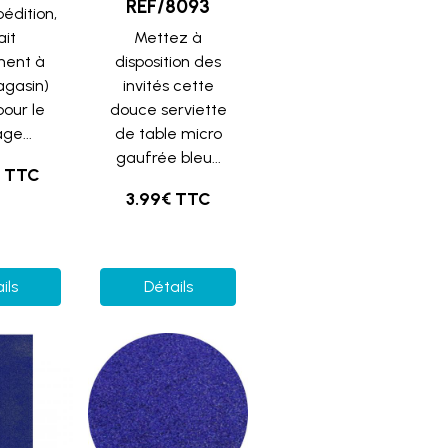
REF/8093
pédition,
ait
Mettez à
ment à
disposition des
agasin)
invités cette
pour le
douce serviette
ge...
de table micro
gaufrée bleu...
€ TTC
3.99€ TTC
ils
Détails