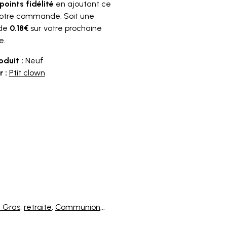
points fidélité
en ajoutant ce
votre commande. Soit une
 de
0.18€
sur votre prochaine
e.
oduit :
Neuf
 :
Ptit clown
 Gras
,
retraite
,
Communion
...