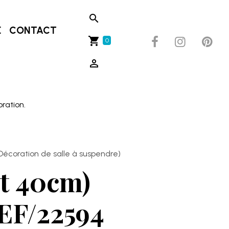
E
CONTACT
0
oration.
Décoration de salle à suspendre)
et 40cm)
EF/22594