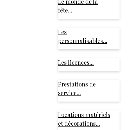
Le monde de la
fête...
Les
personnalisables...
Les licences...
Prestations de
service...
Locations matériels
et décorations...