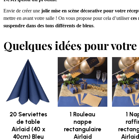
Envie de créer une
jolie mise en scène décorative pour votre récept
mettre en avant votre salle !
On vous propose pour cela d’utiliser
ces 
suspendre dans des tons différents de bleus
.
Quelques idées pour votre 
20 Serviettes
1 Rouleau
1 Na
de table
nappe
raff
Airlaid (40 x
rectangulaire
rectang
40cm) Bleu
Airlaid
Airlai