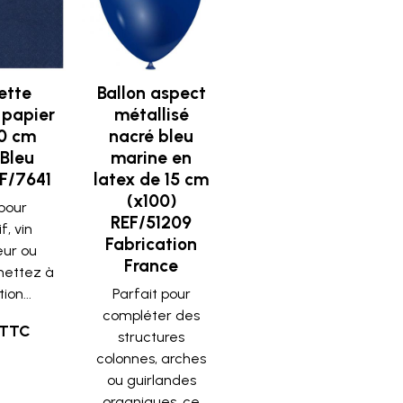
ette
Ballon aspect
 papier
métallisé
20 cm
nacré bleu
 Bleu
marine en
EF/7641
latex de 15 cm
(x100)
 pour
REF/51209
if, vin
Fabrication
eur ou
France
mettez à
ion...
Parfait pour
compléter des
 TTC
structures
colonnes, arches
ou guirlandes
organiques, ce