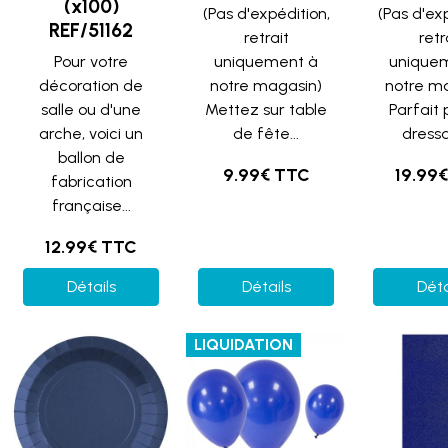
(x100)
(Pas d'expédition,
(Pas d'ex
REF/51162
retrait
retr
Pour votre
uniquement à
unique
décoration de
notre magasin)
notre m
salle ou d'une
Mettez sur table
Parfait 
arche, voici un
de fête...
dressa
ballon de
9.99€ TTC
19.99
fabrication
française...
12.99€ TTC
Détails
Détails
Déta
LIQUIDATION