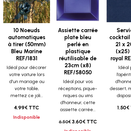
10 Noeuds
Assiette carrée
Servi
automatiques
plate bleu
cocktail
à tirer (50mm)
perlé en
21 x 
Bleu Marine
plastique
(x25)
REF/1831
réutilisable de
royal R
23cm (x8)
Idéal pour décorer
Idéal
REF/58050
votre voiture lors
l’apérit
d'un mariage ou
Idéal pour vos
d’honn
votre table,
réceptions, pique-
dessert, 
mettez ce joli...
niques ou vins
disposit
d’honneur, cette
4.99€ TTC
1.50€
assiette carrée...
Indisponible
3.60€ TTC
6.50€