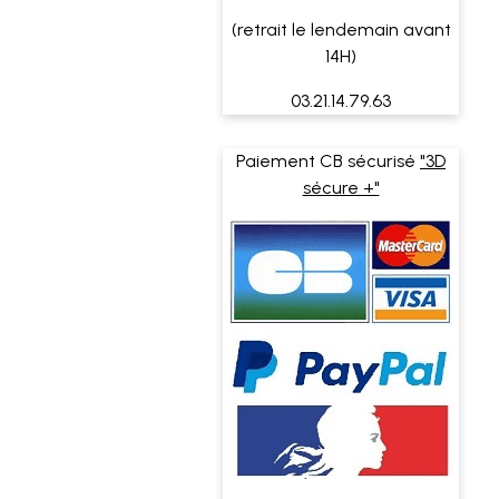
(retrait le lendemain avant
14H)
03.21.14.79.63
Paiement CB sécurisé
"3D
sécure +"