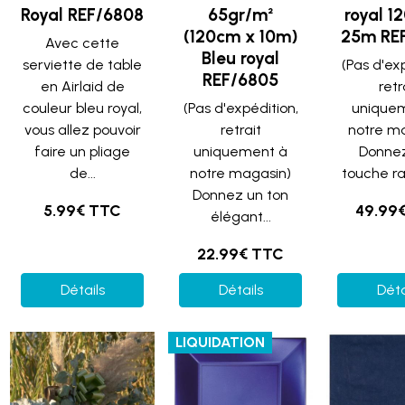
Royal REF/6808
65gr/m²
royal 1
(120cm x 10m)
25m RE
Avec cette
Bleu royal
serviette de table
(Pas d'ex
REF/6805
en Airlaid de
retr
couleur bleu royal,
(Pas d'expédition,
unique
vous allez pouvoir
retrait
notre m
faire un pliage
uniquement à
Donne
de...
notre magasin)
touche raf
Donnez un ton
5.99€ TTC
49.99
élégant...
22.99€ TTC
Détails
Détails
Déta
LIQUIDATION