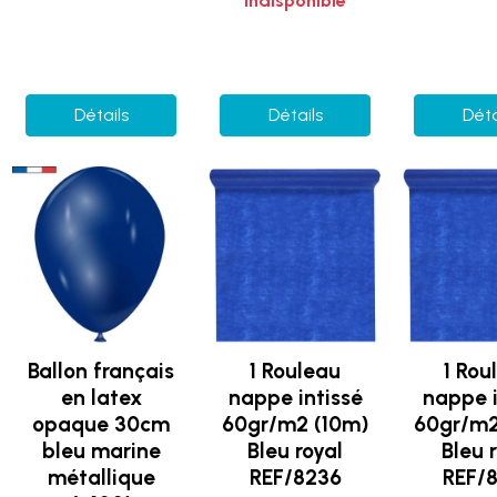
Indisponible
Détails
Détails
Déta
Ballon français
1 Rouleau
1 Rou
en latex
nappe intissé
nappe i
opaque 30cm
60gr/m2 (10m)
60gr/m2
bleu marine
Bleu royal
Bleu 
métallique
REF/8236
REF/