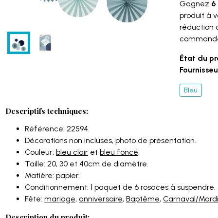
Gagnez
6 
produit à 
réduction
command
État du pr
Fournisseur
Bleu
Descriptifs techniques:
Référence: 22594.
Décorations non incluses, photo de présentation.
Couleur:
bleu clair
et
bleu foncé
.
Taille: 20, 30 et 40cm de diamètre.
Matière: papier.
Conditionnement: 1 paquet de 6 rosaces à suspendre.
Fête:
mariage
,
anniversaire
,
Baptême
,
Carnaval/Mardi
Description du produit: