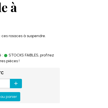
le à
c ces rosaces à suspendre.
 :
STOCKS FAIBLES, profitez
res pièces !
TC
 au panier