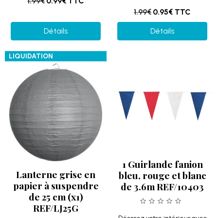
1.99€
0.99€
TTC
1.99€
0.95€
TTC
Détails
Détails
LIQUIDATION
1 Guirlande fanion
Lanterne grise en
bleu, rouge et blanc
papier à suspendre
de 3.6m REF/10403
de 25 cm (x1)
REF/LJ25G