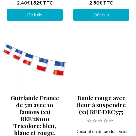
2.40€
1.52€
TTC
2.50€
TTC
Détails
Détails
Boule rouge avec
fleur à suspendre
(x1) REF/DEC375
Description du produit: Voici
une boule rouge avec fleur à
suspendre pour la
décoration...
Guirlande France
de 5m avec 10
2.50€
TTC
fanions (x1)
REF/28100
Tricolore: bleu,
blanc et rouge.