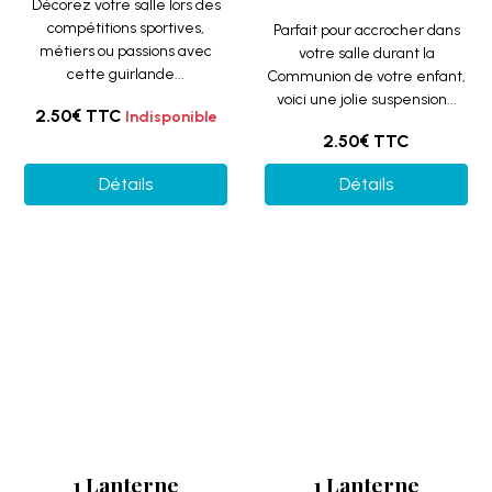
1 Lanterne
1 Lanterne
suspension étoile
suspension étoile
(30cm) Blanc
(30cm) Rose pastel
REF/50248S
REF/50251S
Décorez votre salle festive
Décorez votre salle festive
en utilisant cette superbe
en utilisant cette superbe
lanterne étoile à suspendre...
lanterne étoile à suspendre...