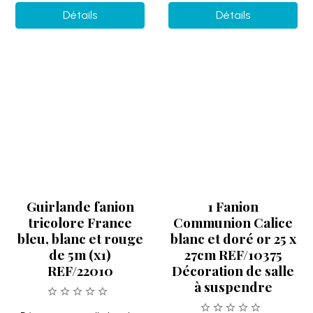
Guirlande fanion
1 Fanion
tricolore France
Communion Calice
bleu, blanc et rouge
blanc et doré or 25 x
de 5m (x1)
27cm REF/10375
REF/22010
Décoration de salle
à suspendre
Décorez votre salle lors des
compétitions sportives,
Parfait pour accrocher dans
métiers ou passions avec
votre salle durant la
cette guirlande...
Communion de votre enfant,
voici une jolie suspension...
2.50€
TTC
Indisponible
2.50€
TTC
Détails
Détails