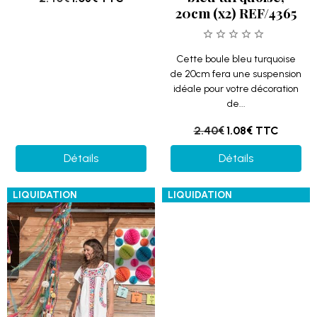
20cm (x2) REF/4365
Cette boule bleu turquoise
de 20cm fera une suspension
idéale pour votre décoration
de...
2.40€
1.08€
TTC
Détails
Détails
LIQUIDATION
LIQUIDATION
Boule décorative
taupe, 20cm (x2)
REF/4365
Cette boule taupe de 20cm