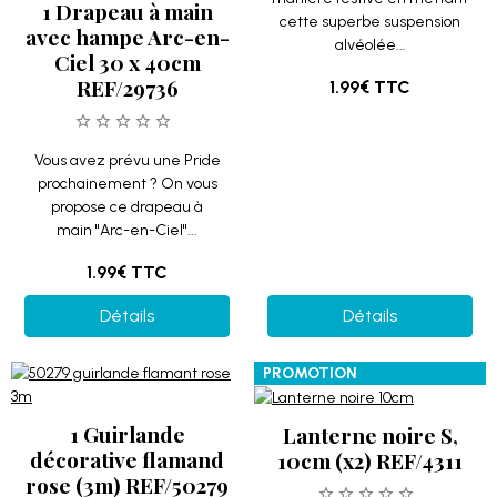
1 Drapeau à main
cette superbe suspension
avec hampe Arc-en-
alvéolée...
Ciel 30 x 40cm
REF/29736
1.99€
TTC
Vous avez prévu une Pride
prochainement ? On vous
propose ce drapeau à
main "Arc-en-Ciel"...
1.99€
TTC
Détails
Détails
PROMOTION
1 Guirlande
Lanterne noire S,
décorative flamand
10cm (x2) REF/4311
rose (3m) REF/50279