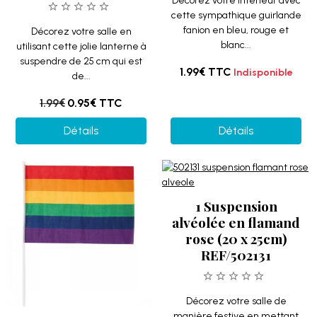
Décorez votre intérieur avec
cette sympathique guirlande
fanion en bleu, rouge et
Décorez votre salle en
blanc...
utilisant cette jolie lanterne à
suspendre de 25 cm qui est
1.99€
TTC
Indisponible
de...
1.99€
0.95€
TTC
Détails
Détails
1 Suspension
alvéolée en flamand
rose (20 x 25cm)
REF/502131
Décorez votre salle de
manière festive en mettant