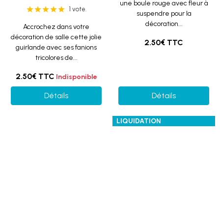
1 vote.
Accrochez dans votre
décoration de salle cette jolie
guirlande avec ses fanions
tricolores de...
2.50€
TTC
Indisponible
Détails
Détails
LIQUIDATION
Lanterne taupe S,
Boule décorative
10cm (x2) REF/4311
rouge, 20cm (x2)
REF/4365
Description du produit: Voici
pour votre décoration de
salle ou de table, une
Cette boule rouge de 20cm
lanterne...
fera une suspension idéale