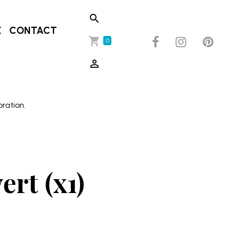
E
CONTACT
0
oration.
rt (x1)