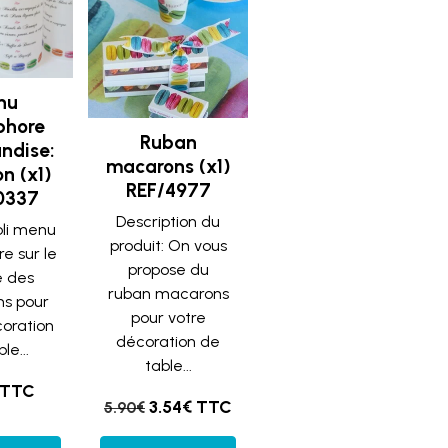
nu
phore
Ruban
ndise:
macarons (x1)
n (x1)
REF/4977
0337
Description du
oli menu
produit: On vous
e sur le
propose du
 des
ruban macarons
s pour
pour votre
coration
décoration de
le...
table...
 TTC
3.54€ TTC
5.90€