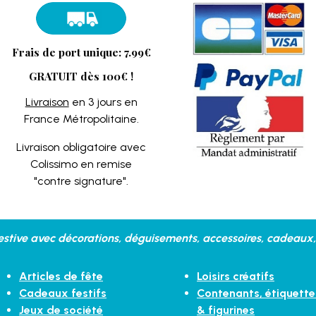
Frais de port unique: 7.99€
GRATUIT dès 100€ !
Livraison
en 3 jours en
France Métropolitaine.
Livraison obligatoire avec
Colissimo en remise
"contre signature".
stive avec décorations, déguisements, accessoires, cadeaux, 
Articles de fête
Loisirs créatifs
Cadeaux festifs
Contenants, étiquette
Jeux de société
& figurines