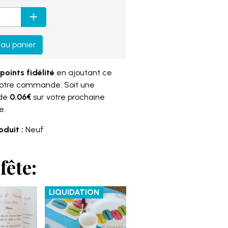
 au panier
points fidélité
en ajoutant ce
votre commande. Soit une
 de
0.06€
sur votre prochaine
e.
oduit :
Neuf
fête:
LIQUIDATION