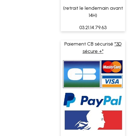
(retrait le lendemain avant
14H)
03.21.14.79.63
Paiement CB sécurisé
"3D
sécure +"