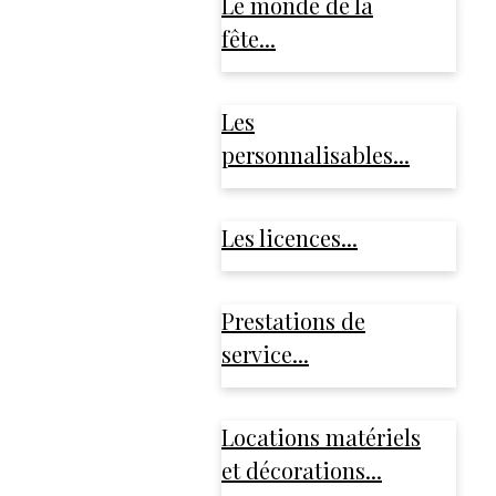
Le monde de la
fête...
Les
personnalisables...
Les licences...
Prestations de
service...
Locations matériels
et décorations...