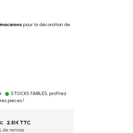
s macarons
pour la décoration de
2
 :
STOCKS FAIBLES, profitez
res pièces !
2.51€ TTC
TC
%
de remise