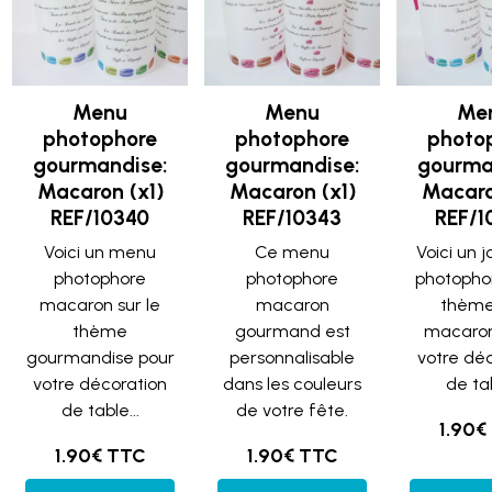
Menu
Menu
Me
photophore
photophore
photo
gourmandise:
gourmandise:
gourma
Macaron (x1)
Macaron (x1)
Macaro
REF/10340
REF/10343
REF/1
Voici un menu
Ce menu
Voici un j
photophore
photophore
photophor
macaron sur le
macaron
thème
thème
gourmand est
macaron
gourmandise pour
personnalisable
votre dé
votre décoration
dans les couleurs
de tab
de table...
de votre fête.
1.90€
1.90€ TTC
1.90€ TTC